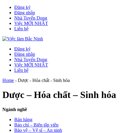
Đăng ký
Đăng nhập
Nhà Tuyển Dụng
Việc MỚI NHẤT
Liên hệ
Đăng ký
Đăng nhập
Nhà Tuyển Dụng
Việc MỚI NHẤT
Liên hệ
Home
-
Dược - Hóa chất - Sinh hóa
Dược – Hóa chất – Sinh hóa
Ngành nghề
Bán hàng
Báo chí – Biên tập viên
Bảo vệ – Vệ sĩ – An ninh