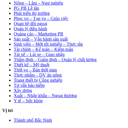
Nông – Lâm – Ngư nghiệp
PG PB Lễ tân
Phát triển thị trường
Phục vụ – Tạp vụ – Giúp việc
Quan hệ đối ngoại
Quản lý điều hành
Quảng cáo – Marketing PR
Sản xuất – Vận hành sản xuất
Sinh viên – Mới tốt nghiệp – Thực tập
Tài chính – Kế toán – Kiểm toán
Tài xế – Lái xe – Giao nhận
Thẩm định – Giám định – Quản lý chất lượng
Thiết kế – Mỹ thuật
Thời vụ – Bán thời gian
Thực phẩm – DV ăn uống
Trang thiết bị Công nghiệp
Tư vấn bảo hiểm
Xây dựng
Xuất – Nhập khẩu – Ngoại thương
Y tế – Sức khỏe
Vị trí
Thành phố Bắc Ninh