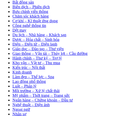
Bất động sản
Biên dịch – Phiên dịch
Bưu chính viễn thông
Chăm sóc khách hàng
Cơ khí – Kĩ thuật ứng dụng
Công nghệ thông tin
Dệt may
Du lịch – Nhà hàng – Khách sạn
Dược – Hóa chất – Sinh hóa
Điện – Điện tử – Điện lạnh
Giáo dục – Đào tạo – Thư viện
Giao thông – Vận tải – Thủy lợi – Cầu đường
Hành chính – Thư ký – Trợ lý
Kho vận – Vật tư – Thu mua
Kiến trúc – Nội thất
Kinh doanh
Làm đẹp – Thể lực – Spa
Lao động phổ thông
Luật – Pháp lý
Môi trường – Xử lý chất thải
Mỹ phẩm – Thời trang – Trang sức
Ngân hàng – Chứng khoán – Đầu tư
Nghệ thuật – Điện ảnh
Ngoại ngữ
Nhân sự