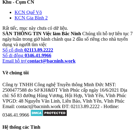
Khu - Cụm CN
KCN Quế Võ
KCN Gia Bình 2
Rất tiếc, mục này chưa có dữ liệu.
SÀN THÔNG TIN Việc làm Bắc Ninh
Chúng tôi hỗ trợ liên tục 7
ngày/tuần trong giờ hành chánh qua 2 đầu số riêng cho nhà tuyển
dụng và người tìm việc
Số cố định
02113.89.2222
Số di động
0346.41.9966
Email hỗ trợ
contact@bacninh.work
Về chúng tôi
Công ty TNHH Công nghệ Truyền thông Minh Đức
MST:
2500477588 do Sở KH&ĐT Vĩnh Phúc cấp ngày 16/6/2021
Địa
chỉ: Số 83 đường Hùng Vương, Hội Hợp, Vĩnh Yên, Vĩnh Phúc
VPGD: 48 Nguyễn Văn Linh, Liên Bảo, Vĩnh Yên, Vĩnh Phúc
Email: contact@bacninh.work
ĐT: 02113.89.2222 - Hotline:
0346.41.9966
Hệ thống các Tỉnh