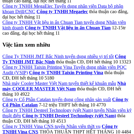
thuận
cao đẳng, đại học
hết tháng 11
Công ty TNHH MegaElec Tuyển dụng nhân viên Data bộ phận
khoan Drill/CNC
Công ty TNHH Megaelec
thỏa thuận
cao đẳng,
đại học
hết tháng 11
Công ty TNHH Vật liệu in ấn Chuan Tian tuyển dụng Nhân viên
kinh doanh
Công ty TNHH Vật liệu in ấn Chuan Tian
12-15tr
cao đẳng, đại học
hết tháng 11
Việc làm xem nhiều
Công Ty TNHH JMT Bắc Ninh tuyển dụng nhiều vị trí tốt
Công
Ty TNHH JMT Bắc Ninh
thỏa thuận
CĐ, ĐH
hết tháng 10
13323
Công ty TNHH Taixin Printing Vina Tuyển dụng nhân viên PQC
Audit (VSIP)
Công ty TNHH Taixin Printing Vina
thỏa thuận
CĐ, ĐH
hết tháng 10
5180
Nhà máy Cooler Master Việt Nam tuyển thiết kế khuân mẫu
Nhà
máy COOLER MASTER Việt Nam
thỏa thuận
CĐ, ĐH
hết
tháng 10
4922
Công ty Cổ Phần Catalan tuyển dụng công nhân sản xuất
Công ty
Cổ Phần Catalan
7-12 triệu
THPT
hết tháng 10
4770
Công ty TNHH Desteel Technology (việt Nam) tuyển Nhân viên kỹ
thuật điện
Công ty TNHH Desteel Technology (việt Nam)
thỏa
thuận
CĐ, ĐH
hết tháng 10
4513
Công ty TNHH Vina CNS tuyển Nhân viên thời vụ
Công ty
TNHH Vina CNS
THỎA THUẬN
THPT
HẾT THÁNG 10
4484