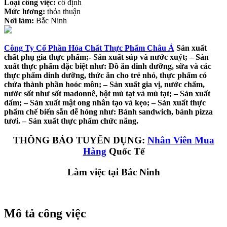
Loại công việc:
cố định
Mức lương:
thỏa thuận
Nơi làm:
Bắc Ninh
Công Ty Cổ Phần Hóa Chất Thực Phẩm Châu Á
Sản xuất
chất phụ gia thực phẩm;- Sản xuất súp và nước xuýt; – Sản
xuất thực phẩm đặc biệt như: Đồ ăn dinh dưỡng, sữa và các
thực phẩm dinh dưỡng, thức ăn cho trẻ nhỏ, thực phẩm có
chứa thành phần hoóc môn; – Sản xuất gia vị, nước chấm,
nước sốt như sốt madonnê, bột mù tạt và mù tạt; – Sản xuất
dấm; – Sản xuất mật ong nhân tạo và kẹo; – Sản xuất thực
phẩm chế biến sẵn dễ hỏng như: Bánh sandwich, bánh pizza
tươi. – Sản xuất thực phẩm chức năng.
THÔNG BÁO TUYỂN DỤNG:
Nhân Viên Mua
Hàng
Quốc Tế
Làm việc tại Bắc Ninh
Mô tả công việc