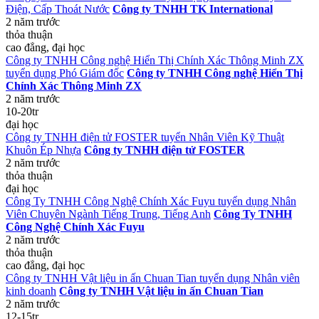
Điện, Cấp Thoát Nước
Công ty TNHH TK International
2 năm trước
thỏa thuận
cao đẳng, đại học
Công ty TNHH Công nghệ Hiển Thị Chính Xác Thông Minh ZX
tuyển dụng Phó Giám đốc
Công ty TNHH Công nghệ Hiển Thị
Chính Xác Thông Minh ZX
2 năm trước
10-20tr
đại học
Công ty TNHH điện tử FOSTER tuyển Nhân Viên Kỹ Thuật
Khuôn Ép Nhựa
Công ty TNHH điện tử FOSTER
2 năm trước
thỏa thuận
đại học
Công Ty TNHH Công Nghệ Chính Xác Fuyu tuyển dụng Nhân
Viên Chuyên Ngành Tiếng Trung, Tiếng Anh
Công Ty TNHH
Công Nghệ Chính Xác Fuyu
2 năm trước
thỏa thuận
cao đẳng, đại học
Công ty TNHH Vật liệu in ấn Chuan Tian tuyển dụng Nhân viên
kinh doanh
Công ty TNHH Vật liệu in ấn Chuan Tian
2 năm trước
12-15tr