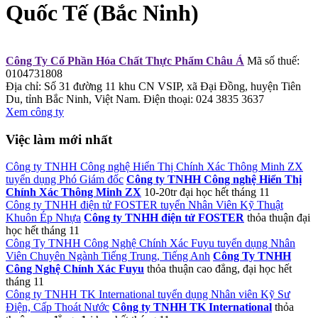
Quốc Tế (Bắc Ninh)
Công Ty Cổ Phần Hóa Chất Thực Phẩm Châu Á
Mã số thuế:
0104731808
Địa chỉ: Số 31 đường 11 khu CN VSIP, xã Đại Đồng, huyện Tiên
Du, tỉnh Bắc Ninh, Việt Nam.
Điện thoại: 024 3835 3637
Xem công ty
Việc làm mới nhất
Công ty TNHH Công nghệ Hiển Thị Chính Xác Thông Minh ZX
tuyển dụng Phó Giám đốc
Công ty TNHH Công nghệ Hiển Thị
Chính Xác Thông Minh ZX
10-20tr
đại học
hết tháng 11
Công ty TNHH điện tử FOSTER tuyển Nhân Viên Kỹ Thuật
Khuôn Ép Nhựa
Công ty TNHH điện tử FOSTER
thỏa thuận
đại
học
hết tháng 11
Công Ty TNHH Công Nghệ Chính Xác Fuyu tuyển dụng Nhân
Viên Chuyên Ngành Tiếng Trung, Tiếng Anh
Công Ty TNHH
Công Nghệ Chính Xác Fuyu
thỏa thuận
cao đẳng, đại học
hết
tháng 11
Công ty TNHH TK International tuyển dụng Nhân viên Kỹ Sư
Điện, Cấp Thoát Nước
Công ty TNHH TK International
thỏa