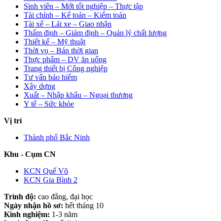
Sinh viên – Mới tốt nghiệp – Thực tập
Tài chính – Kế toán – Kiểm toán
Tài xế – Lái xe – Giao nhận
Thẩm định – Giám định – Quản lý chất lượng
Thiết kế – Mỹ thuật
Thời vụ – Bán thời gian
Thực phẩm – DV ăn uống
Trang thiết bị Công nghiệp
Tư vấn bảo hiểm
Xây dựng
Xuất – Nhập khẩu – Ngoại thương
Y tế – Sức khỏe
Vị trí
Thành phố Bắc Ninh
Khu - Cụm CN
KCN Quế Võ
KCN Gia Bình 2
Trình độ:
cao đẳng, đại học
Ngày nhận hồ sơ:
hết tháng 10
Kinh nghiệm:
1-3 năm