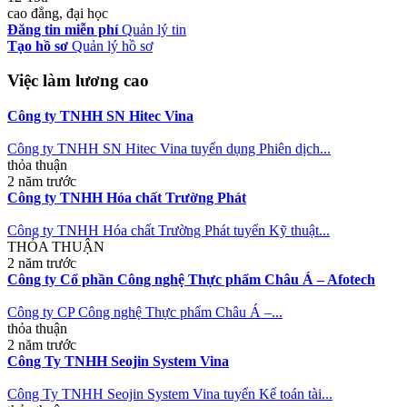
cao đẳng, đại học
Đăng tin miễn phí
Quản lý tin
Tạo hồ sơ
Quản lý hồ sơ
Việc làm lương cao
Công ty TNHH SN Hitec Vina
Công ty TNHH SN Hitec Vina tuyển dụng Phiên dịch...
thỏa thuận
2 năm trước
Công ty TNHH Hóa chất Trường Phát
Công ty TNHH Hóa chất Trường Phát tuyển Kỹ thuật...
THỎA THUẬN
2 năm trước
Công ty Cổ phần Công nghệ Thực phẩm Châu Á – Afotech
Công ty CP Công nghệ Thực phẩm Châu Á –...
thỏa thuận
2 năm trước
Công Ty TNHH Seojin System Vina
Công Ty TNHH Seojin System Vina tuyển Kế toán tài...