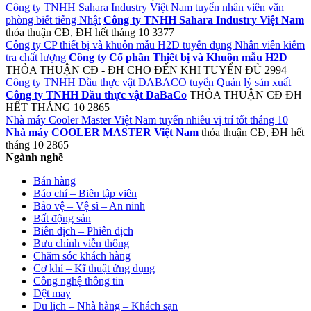
Công ty TNHH Sahara Industry Việt Nam tuyển nhân viên văn
phòng biết tiếng Nhật
Công ty TNHH Sahara Industry Việt Nam
thỏa thuận
CĐ, ĐH
hết tháng 10
3377
Công ty CP thiết bị và khuôn mẫu H2D tuyển dụng Nhân viên kiểm
tra chất lượng
Công ty Cổ phần Thiết bị và Khuôn mẫu H2D
THỎA THUẬN
CĐ - ĐH
CHO ĐẾN KHI TUYỂN ĐỦ
2994
Công ty TNHH Dầu thực vật DABACO tuyển Quản lý sản xuất
Công ty TNHH Dầu thực vật DaBaCo
THỎA THUẬN
CĐ ĐH
HẾT THÁNG 10
2865
Nhà máy Cooler Master Việt Nam tuyển nhiều vị trí tốt tháng 10
Nhà máy COOLER MASTER Việt Nam
thỏa thuận
CĐ, ĐH
hết
tháng 10
2865
Ngành nghề
Bán hàng
Báo chí – Biên tập viên
Bảo vệ – Vệ sĩ – An ninh
Bất động sản
Biên dịch – Phiên dịch
Bưu chính viễn thông
Chăm sóc khách hàng
Cơ khí – Kĩ thuật ứng dụng
Công nghệ thông tin
Dệt may
Du lịch – Nhà hàng – Khách sạn