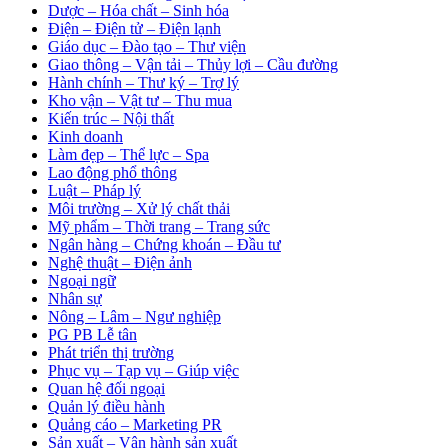
Dược – Hóa chất – Sinh hóa
Điện – Điện tử – Điện lạnh
Giáo dục – Đào tạo – Thư viện
Giao thông – Vận tải – Thủy lợi – Cầu đường
Hành chính – Thư ký – Trợ lý
Kho vận – Vật tư – Thu mua
Kiến trúc – Nội thất
Kinh doanh
Làm đẹp – Thể lực – Spa
Lao động phổ thông
Luật – Pháp lý
Môi trường – Xử lý chất thải
Mỹ phẩm – Thời trang – Trang sức
Ngân hàng – Chứng khoán – Đầu tư
Nghệ thuật – Điện ảnh
Ngoại ngữ
Nhân sự
Nông – Lâm – Ngư nghiệp
PG PB Lễ tân
Phát triển thị trường
Phục vụ – Tạp vụ – Giúp việc
Quan hệ đối ngoại
Quản lý điều hành
Quảng cáo – Marketing PR
Sản xuất – Vận hành sản xuất