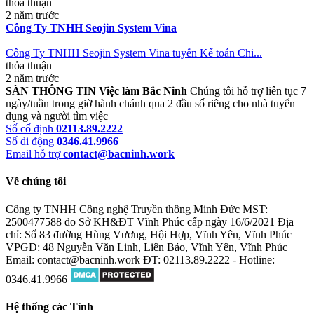
thỏa thuận
2 năm trước
Công Ty TNHH Seojin System Vina
Công Ty TNHH Seojin System Vina tuyển Kế toán Chi...
thỏa thuận
2 năm trước
SÀN THÔNG TIN Việc làm Bắc Ninh
Chúng tôi hỗ trợ liên tục 7
ngày/tuần trong giờ hành chánh qua 2 đầu số riêng cho nhà tuyển
dụng và người tìm việc
Số cố định
02113.89.2222
Số di động
0346.41.9966
Email hỗ trợ
contact@bacninh.work
Về chúng tôi
Công ty TNHH Công nghệ Truyền thông Minh Đức
MST:
2500477588 do Sở KH&ĐT Vĩnh Phúc cấp ngày 16/6/2021
Địa
chỉ: Số 83 đường Hùng Vương, Hội Hợp, Vĩnh Yên, Vĩnh Phúc
VPGD: 48 Nguyễn Văn Linh, Liên Bảo, Vĩnh Yên, Vĩnh Phúc
Email: contact@bacninh.work
ĐT: 02113.89.2222 - Hotline:
0346.41.9966
Hệ thống các Tỉnh