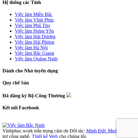
Hệ thống các Tỉnh
Việc làm Miền Bắc
Việc làm Vĩnh Phúc
Việc làm Phú Thọ
Việc làm Hưng Yên
Việc làm Hải Dương
Việc làm Hải Phòng
Việc làm Hà Nội
Việc làm Bắc Giang
Việc làm Quảng Ninh
Dành cho Nhà tuyển dụng
Quy chế Sàn
Đã đăng ký Bộ Công Thương
Kết nối Facebook
Vinhphuc.work trân trọng cảm ơn
Đối tác:
Minh Đức Media
đã hỗ
trợ công nghệ,
Thiết kế Web
cho chúng tôi.