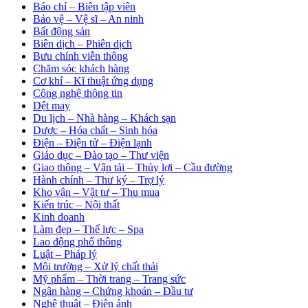
Báo chí – Biên tập viên
Bảo vệ – Vệ sĩ – An ninh
Bất động sản
Biên dịch – Phiên dịch
Bưu chính viễn thông
Chăm sóc khách hàng
Cơ khí – Kĩ thuật ứng dụng
Công nghệ thông tin
Dệt may
Du lịch – Nhà hàng – Khách sạn
Dược – Hóa chất – Sinh hóa
Điện – Điện tử – Điện lạnh
Giáo dục – Đào tạo – Thư viện
Giao thông – Vận tải – Thủy lợi – Cầu đường
Hành chính – Thư ký – Trợ lý
Kho vận – Vật tư – Thu mua
Kiến trúc – Nội thất
Kinh doanh
Làm đẹp – Thể lực – Spa
Lao động phổ thông
Luật – Pháp lý
Môi trường – Xử lý chất thải
Mỹ phẩm – Thời trang – Trang sức
Ngân hàng – Chứng khoán – Đầu tư
Nghệ thuật – Điện ảnh