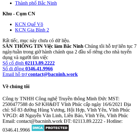
Thành phố Bắc Ninh
Khu - Cụm CN
KCN Quế Võ
KCN Gia Bình 2
Rất tiếc, mục này chưa có dữ liệu.
SÀN THÔNG TIN Việc làm Bắc Ninh
Chúng tôi hỗ trợ liên tục 7
ngày/tuần trong giờ hành chánh qua 2 đầu số riêng cho nhà tuyển
dụng và người tìm việc
Số cố định
02113.89.2222
Số di động
0346.41.9966
Email hỗ trợ
contact@bacninh.work
Về chúng tôi
Công ty TNHH Công nghệ Truyền thông Minh Đức
MST:
2500477588 do Sở KH&ĐT Vĩnh Phúc cấp ngày 16/6/2021
Địa
chỉ: Số 83 đường Hùng Vương, Hội Hợp, Vĩnh Yên, Vĩnh Phúc
VPGD: 48 Nguyễn Văn Linh, Liên Bảo, Vĩnh Yên, Vĩnh Phúc
Email: contact@bacninh.work
ĐT: 02113.89.2222 - Hotline:
0346.41.9966