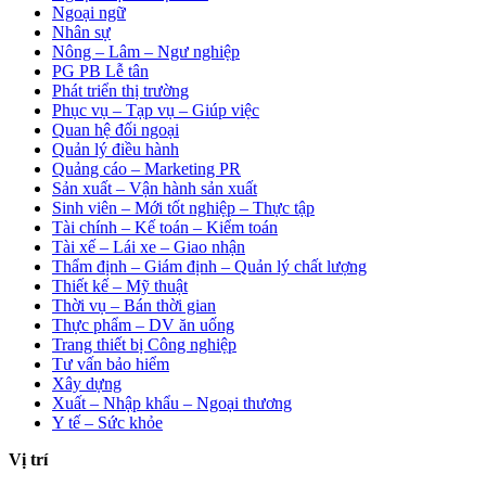
Ngoại ngữ
Nhân sự
Nông – Lâm – Ngư nghiệp
PG PB Lễ tân
Phát triển thị trường
Phục vụ – Tạp vụ – Giúp việc
Quan hệ đối ngoại
Quản lý điều hành
Quảng cáo – Marketing PR
Sản xuất – Vận hành sản xuất
Sinh viên – Mới tốt nghiệp – Thực tập
Tài chính – Kế toán – Kiểm toán
Tài xế – Lái xe – Giao nhận
Thẩm định – Giám định – Quản lý chất lượng
Thiết kế – Mỹ thuật
Thời vụ – Bán thời gian
Thực phẩm – DV ăn uống
Trang thiết bị Công nghiệp
Tư vấn bảo hiểm
Xây dựng
Xuất – Nhập khẩu – Ngoại thương
Y tế – Sức khỏe
Vị trí