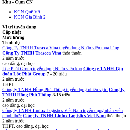
Khu - Cụm CN
KCN Quế Võ
KCN Gia Bình 2
Vị trí tuyển dụng
Cập nhật
Mức lương
Trình độ
Công Ty TNHH Traseca Vina tuyển dụng Nhân viên mua hàng
Công Ty TNHH Traseca Vina
thỏa thuận
2 năm trước
cao đẳng, đại học
Lộc Phát Group tuyển dụng Nhân viên kho
Công ty TNHH Tập
đoàn Lộc Phát Group
7 - 20 triệu
2 năm trước
THPT
Công ty TNHH Hồng Phú Thông tuyển dụng nhiều vị trí
Công ty
TNHH Hồng Phú Thông
8-15 triệu
2 năm trước
cao đẳng, đại học
Công ty TNHH Linfox Logistics Việt Nam tuyển dụng nhân viên
chính thức
Công ty TNHH Linfox Logistics Việt Nam
thỏa thuận
2 năm trước
THPT, cao đẳng, đại học