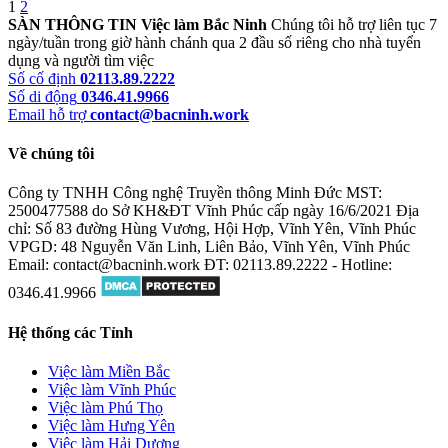
1
2
SÀN THÔNG TIN Việc làm Bắc Ninh
Chúng tôi hỗ trợ liên tục 7
ngày/tuần trong giờ hành chánh qua 2 đầu số riêng cho nhà tuyển
dụng và người tìm việc
Số cố định
02113.89.2222
Số di động
0346.41.9966
Email hỗ trợ
contact@bacninh.work
Về chúng tôi
Công ty TNHH Công nghệ Truyền thông Minh Đức
MST:
2500477588 do Sở KH&ĐT Vĩnh Phúc cấp ngày 16/6/2021
Địa
chỉ: Số 83 đường Hùng Vương, Hội Hợp, Vĩnh Yên, Vĩnh Phúc
VPGD: 48 Nguyễn Văn Linh, Liên Bảo, Vĩnh Yên, Vĩnh Phúc
Email: contact@bacninh.work
ĐT: 02113.89.2222 - Hotline:
0346.41.9966
Hệ thống các Tỉnh
Việc làm Miền Bắc
Việc làm Vĩnh Phúc
Việc làm Phú Thọ
Việc làm Hưng Yên
Việc làm Hải Dương