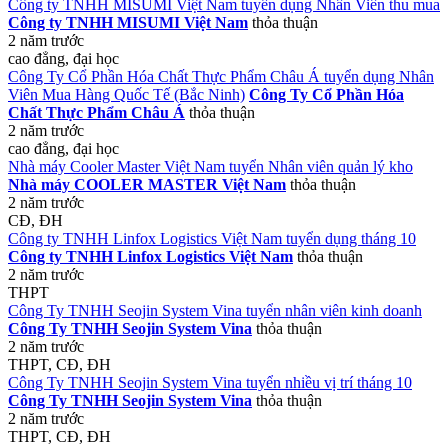
Công ty TNHH MISUMI Việt Nam tuyển dụng Nhân Viên thu mua
Công ty TNHH MISUMI Việt Nam
thỏa thuận
2 năm trước
cao đẳng, đại học
Công Ty Cổ Phần Hóa Chất Thực Phẩm Châu Á tuyển dụng Nhân
Viên Mua Hàng Quốc Tế (Bắc Ninh)
Công Ty Cổ Phần Hóa
Chất Thực Phẩm Châu Á
thỏa thuận
2 năm trước
cao đẳng, đại học
Nhà máy Cooler Master Việt Nam tuyển Nhân viên quản lý kho
Nhà máy COOLER MASTER Việt Nam
thỏa thuận
2 năm trước
CĐ, ĐH
Công ty TNHH Linfox Logistics Việt Nam tuyển dụng tháng 10
Công ty TNHH Linfox Logistics Việt Nam
thỏa thuận
2 năm trước
THPT
Công Ty TNHH Seojin System Vina tuyển nhân viên kinh doanh
Công Ty TNHH Seojin System Vina
thỏa thuận
2 năm trước
THPT, CĐ, ĐH
Công Ty TNHH Seojin System Vina tuyển nhiều vị trí tháng 10
Công Ty TNHH Seojin System Vina
thỏa thuận
2 năm trước
THPT, CĐ, ĐH