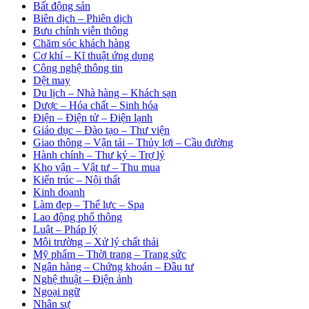
Bất động sản
Biên dịch – Phiên dịch
Bưu chính viễn thông
Chăm sóc khách hàng
Cơ khí – Kĩ thuật ứng dụng
Công nghệ thông tin
Dệt may
Du lịch – Nhà hàng – Khách sạn
Dược – Hóa chất – Sinh hóa
Điện – Điện tử – Điện lạnh
Giáo dục – Đào tạo – Thư viện
Giao thông – Vận tải – Thủy lợi – Cầu đường
Hành chính – Thư ký – Trợ lý
Kho vận – Vật tư – Thu mua
Kiến trúc – Nội thất
Kinh doanh
Làm đẹp – Thể lực – Spa
Lao động phổ thông
Luật – Pháp lý
Môi trường – Xử lý chất thải
Mỹ phẩm – Thời trang – Trang sức
Ngân hàng – Chứng khoán – Đầu tư
Nghệ thuật – Điện ảnh
Ngoại ngữ
Nhân sự