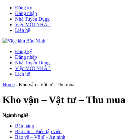
Đăng ký
Đăng nhập
Nhà Tuyển Dụng
Việc MỚI NHẤT
Liên hệ
Đăng ký
Đăng nhập
Nhà Tuyển Dụng
Việc MỚI NHẤT
Liên hệ
Home
-
Kho vận - Vật tư - Thu mua
Kho vận – Vật tư – Thu mua
Ngành nghề
Bán hàng
Báo chí – Biên tập viên
Bảo vệ – Vệ sĩ – An ninh