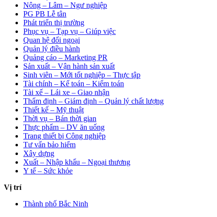
Nông – Lâm – Ngư nghiệp
PG PB Lễ tân
Phát triển thị trường
Phục vụ – Tạp vụ – Giúp việc
Quan hệ đối ngoại
Quản lý điều hành
Quảng cáo – Marketing PR
Sản xuất – Vận hành sản xuất
Sinh viên – Mới tốt nghiệp – Thực tập
Tài chính – Kế toán – Kiểm toán
Tài xế – Lái xe – Giao nhận
Thẩm định – Giám định – Quản lý chất lượng
Thiết kế – Mỹ thuật
Thời vụ – Bán thời gian
Thực phẩm – DV ăn uống
Trang thiết bị Công nghiệp
Tư vấn bảo hiểm
Xây dựng
Xuất – Nhập khẩu – Ngoại thương
Y tế – Sức khỏe
Vị trí
Thành phố Bắc Ninh