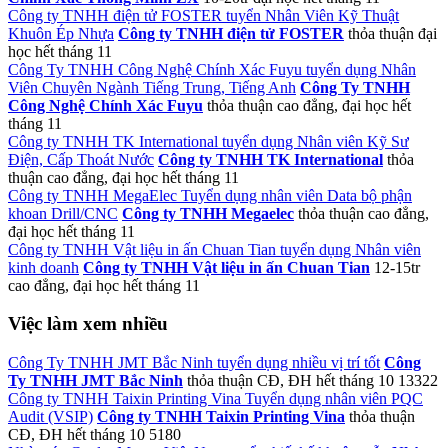
Công ty TNHH điện tử FOSTER tuyển Nhân Viên Kỹ Thuật
Khuôn Ép Nhựa
Công ty TNHH điện tử FOSTER
thỏa thuận
đại
học
hết tháng 11
Công Ty TNHH Công Nghệ Chính Xác Fuyu tuyển dụng Nhân
Viên Chuyên Ngành Tiếng Trung, Tiếng Anh
Công Ty TNHH
Công Nghệ Chính Xác Fuyu
thỏa thuận
cao đẳng, đại học
hết
tháng 11
Công ty TNHH TK International tuyển dụng Nhân viên Kỹ Sư
Điện, Cấp Thoát Nước
Công ty TNHH TK International
thỏa
thuận
cao đẳng, đại học
hết tháng 11
Công ty TNHH MegaElec Tuyển dụng nhân viên Data bộ phận
khoan Drill/CNC
Công ty TNHH Megaelec
thỏa thuận
cao đẳng,
đại học
hết tháng 11
Công ty TNHH Vật liệu in ấn Chuan Tian tuyển dụng Nhân viên
kinh doanh
Công ty TNHH Vật liệu in ấn Chuan Tian
12-15tr
cao đẳng, đại học
hết tháng 11
Việc làm xem nhiều
Công Ty TNHH JMT Bắc Ninh tuyển dụng nhiều vị trí tốt
Công
Ty TNHH JMT Bắc Ninh
thỏa thuận
CĐ, ĐH
hết tháng 10
13322
Công ty TNHH Taixin Printing Vina Tuyển dụng nhân viên PQC
Audit (VSIP)
Công ty TNHH Taixin Printing Vina
thỏa thuận
CĐ, ĐH
hết tháng 10
5180