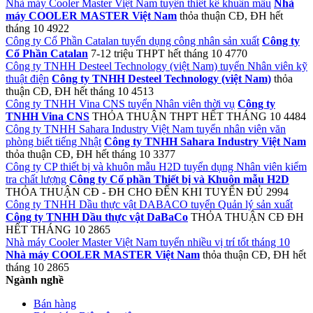
Nhà máy Cooler Master Việt Nam tuyển thiết kế khuân mẫu
Nhà
máy COOLER MASTER Việt Nam
thỏa thuận
CĐ, ĐH
hết
tháng 10
4922
Công ty Cổ Phần Catalan tuyển dụng công nhân sản xuất
Công ty
Cổ Phần Catalan
7-12 triệu
THPT
hết tháng 10
4770
Công ty TNHH Desteel Technology (việt Nam) tuyển Nhân viên kỹ
thuật điện
Công ty TNHH Desteel Technology (việt Nam)
thỏa
thuận
CĐ, ĐH
hết tháng 10
4513
Công ty TNHH Vina CNS tuyển Nhân viên thời vụ
Công ty
TNHH Vina CNS
THỎA THUẬN
THPT
HẾT THÁNG 10
4484
Công ty TNHH Sahara Industry Việt Nam tuyển nhân viên văn
phòng biết tiếng Nhật
Công ty TNHH Sahara Industry Việt Nam
thỏa thuận
CĐ, ĐH
hết tháng 10
3377
Công ty CP thiết bị và khuôn mẫu H2D tuyển dụng Nhân viên kiểm
tra chất lượng
Công ty Cổ phần Thiết bị và Khuôn mẫu H2D
THỎA THUẬN
CĐ - ĐH
CHO ĐẾN KHI TUYỂN ĐỦ
2994
Công ty TNHH Dầu thực vật DABACO tuyển Quản lý sản xuất
Công ty TNHH Dầu thực vật DaBaCo
THỎA THUẬN
CĐ ĐH
HẾT THÁNG 10
2865
Nhà máy Cooler Master Việt Nam tuyển nhiều vị trí tốt tháng 10
Nhà máy COOLER MASTER Việt Nam
thỏa thuận
CĐ, ĐH
hết
tháng 10
2865
Ngành nghề
Bán hàng