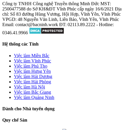
Công ty TNHH Công nghệ Truyền thông Minh Đức
MST:
2500477588 do Sở KH&ĐT Vĩnh Phúc cấp ngày 16/6/2021
Địa
chỉ: Số 83 đường Hùng Vương, Hội Hợp, Vĩnh Yên, Vĩnh Phúc
VPGD: 48 Nguyễn Văn Linh, Liên Bảo, Vĩnh Yên, Vĩnh Phúc
Email: contact@bacninh.work
ĐT: 02113.89.2222 - Hotline:
0346.41.9966
Hệ thống các Tỉnh
Việc làm Miền Bắc
Việc làm Vĩnh Phúc
Việc làm Phú Thọ
Việc làm Hưng Yên
Việc làm Hải Dương
Việc làm Hải Phòng
Việc làm Hà Nội
Việc làm Bắc Giang
Việc làm Quảng Ninh
Dành cho Nhà tuyển dụng
Quy chế Sàn