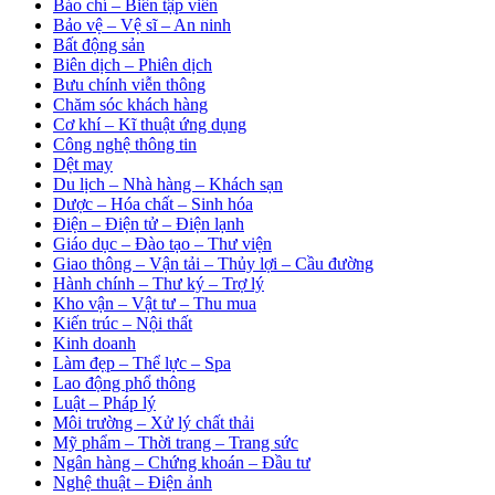
Báo chí – Biên tập viên
Bảo vệ – Vệ sĩ – An ninh
Bất động sản
Biên dịch – Phiên dịch
Bưu chính viễn thông
Chăm sóc khách hàng
Cơ khí – Kĩ thuật ứng dụng
Công nghệ thông tin
Dệt may
Du lịch – Nhà hàng – Khách sạn
Dược – Hóa chất – Sinh hóa
Điện – Điện tử – Điện lạnh
Giáo dục – Đào tạo – Thư viện
Giao thông – Vận tải – Thủy lợi – Cầu đường
Hành chính – Thư ký – Trợ lý
Kho vận – Vật tư – Thu mua
Kiến trúc – Nội thất
Kinh doanh
Làm đẹp – Thể lực – Spa
Lao động phổ thông
Luật – Pháp lý
Môi trường – Xử lý chất thải
Mỹ phẩm – Thời trang – Trang sức
Ngân hàng – Chứng khoán – Đầu tư
Nghệ thuật – Điện ảnh