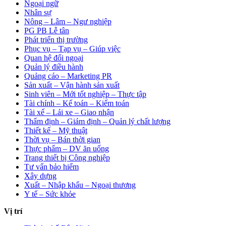
Ngoại ngữ
Nhân sự
Nông – Lâm – Ngư nghiệp
PG PB Lễ tân
Phát triển thị trường
Phục vụ – Tạp vụ – Giúp việc
Quan hệ đối ngoại
Quản lý điều hành
Quảng cáo – Marketing PR
Sản xuất – Vận hành sản xuất
Sinh viên – Mới tốt nghiệp – Thực tập
Tài chính – Kế toán – Kiểm toán
Tài xế – Lái xe – Giao nhận
Thẩm định – Giám định – Quản lý chất lượng
Thiết kế – Mỹ thuật
Thời vụ – Bán thời gian
Thực phẩm – DV ăn uống
Trang thiết bị Công nghiệp
Tư vấn bảo hiểm
Xây dựng
Xuất – Nhập khẩu – Ngoại thương
Y tế – Sức khỏe
Vị trí