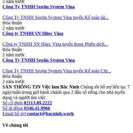
2 năm trước
Công Ty TNHH Seojin System Vina
Công Ty TNHH Seojin System Vina tuyển Kế toán tài...
thỏa thuận
2 năm trước
Công ty TNHH SN Hitec Vina
Công ty TNHH SN Hitec Vina tuyển dụng Phiên dịch...
thỏa thuận
2 năm trước
Công Ty TNHH Seojin System Vina
Công Ty TNHH Seojin System Vina tuyển Kế toán Chi...
thỏa thuận
2 năm trước
SÀN THÔNG TIN Việc làm Bắc Ninh
Chúng tôi hỗ trợ liên tục 7
ngày/tuần trong giờ hành chánh qua 2 đầu số riêng cho nhà tuyển
dụng và người tìm việc
Số cố định
02113.89.2222
Số di động
0346.41.9966
Email hỗ trợ
contact@bacninh.work
Về chúng tôi