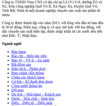
Công ty TNHH Vina CNS có địa chỉ tại Lô (V) V-8, đường D3 và
N2, Khu công nghiệp Quế Võ II, Xã Ngọc Xá, Huyện Quế Võ,
Tỉnh Bắc Ninh là một doanh nghiệp chuyên sản xuất sản phẩm từ
nhựa.
Công ty được thành lập vào năm 2015, với tổng vốn đầu tư ban đầu
là 50 tỷ đồng. Hiện nay, công ty có quy mô hơn 100 lao động, với
dây chuyền sản xuất hiện đại, được nhập khẩu từ các nước tiên tiến
như Đức, Ý, Nhật Bản.
Ngành nghề
Bán hàng
Báo chí – Biên tập viên
Bảo vệ – Vệ sĩ – An ninh
Bất động sản
Biên dịch – Phiên dịch
Bưu chính viễn thông
Chăm sóc khách hàng
Cơ khí – Kĩ thuật ứng dụng
Công nghệ thông tin
Dệt may
Du lịch – Nhà hàng – Khách sạn
Dược – Hóa chất – Sinh hóa
Điện – Điện tử – Điện lạnh