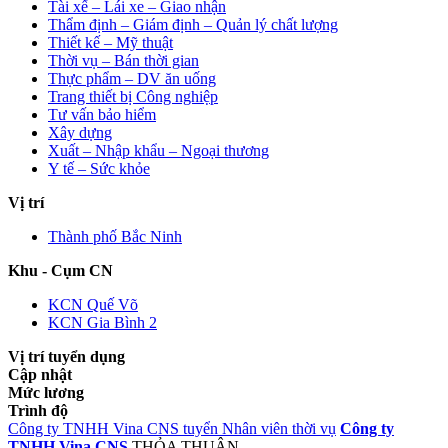
Tài xế – Lái xe – Giao nhận
Thẩm định – Giám định – Quản lý chất lượng
Thiết kế – Mỹ thuật
Thời vụ – Bán thời gian
Thực phẩm – DV ăn uống
Trang thiết bị Công nghiệp
Tư vấn bảo hiểm
Xây dựng
Xuất – Nhập khẩu – Ngoại thương
Y tế – Sức khỏe
Vị trí
Thành phố Bắc Ninh
Khu - Cụm CN
KCN Quế Võ
KCN Gia Bình 2
Vị trí tuyển dụng
Cập nhật
Mức lương
Trình độ
Công ty TNHH Vina CNS tuyển Nhân viên thời vụ
Công ty
TNHH Vina CNS
THỎA THUẬN