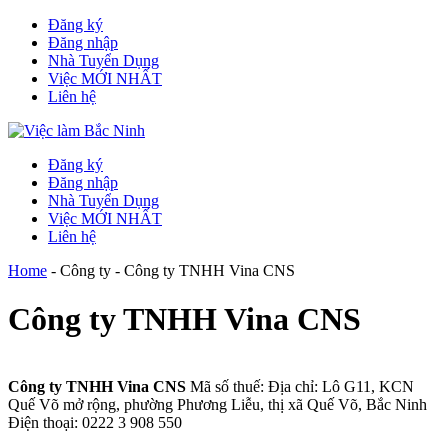
Đăng ký
Đăng nhập
Nhà Tuyển Dụng
Việc MỚI NHẤT
Liên hệ
Đăng ký
Đăng nhập
Nhà Tuyển Dụng
Việc MỚI NHẤT
Liên hệ
Home
-
Công ty
-
Công ty TNHH Vina CNS
Công ty TNHH Vina CNS
Công ty TNHH Vina CNS
Mã số thuế:
Địa chỉ: Lô G11, KCN
Quế Võ mở rộng, phường Phương Liễu, thị xã Quế Võ, Bắc Ninh
Điện thoại: 0222 3 908 550