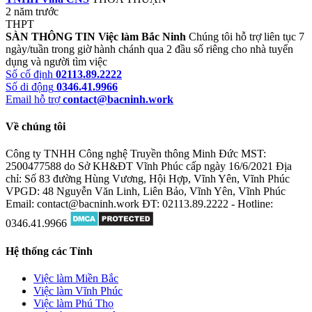
2 năm trước
THPT
SÀN THÔNG TIN Việc làm Bắc Ninh
Chúng tôi hỗ trợ liên tục 7
ngày/tuần trong giờ hành chánh qua 2 đầu số riêng cho nhà tuyển
dụng và người tìm việc
Số cố định
02113.89.2222
Số di động
0346.41.9966
Email hỗ trợ
contact@bacninh.work
Về chúng tôi
Công ty TNHH Công nghệ Truyền thông Minh Đức
MST:
2500477588 do Sở KH&ĐT Vĩnh Phúc cấp ngày 16/6/2021
Địa
chỉ: Số 83 đường Hùng Vương, Hội Hợp, Vĩnh Yên, Vĩnh Phúc
VPGD: 48 Nguyễn Văn Linh, Liên Bảo, Vĩnh Yên, Vĩnh Phúc
Email: contact@bacninh.work
ĐT: 02113.89.2222 - Hotline:
0346.41.9966
Hệ thống các Tỉnh
Việc làm Miền Bắc
Việc làm Vĩnh Phúc
Việc làm Phú Thọ