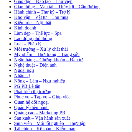
Giáo dục – Đào tạo – Thư viện
Giao thông – Vận tải – Thủy lợi – Cầu đường
Hành chính – Thư ký – Trợ lý
Kho vận – Vật tư – Thu mua
Kiến trúc – Nội thất
Kinh doanh
Làm đẹp – Thể lực – Spa
Lao động phổ thông
Luật – Pháp lý
Môi trường – Xử lý chất thải
Mỹ phẩm – Thời trang – Trang sức
Ngân hàng – Chứng khoán – Đầu tư
Nghệ thuật – Điện ảnh
Ngoại ngữ
Nhân sự
Nông – Lâm – Ngư nghiệp
PG PB Lễ tân
Phát triển thị trường
Phục vụ – Tạp vụ – Giúp việc
Quan hệ đối ngoại
Quản lý điều hành
Quảng cáo – Marketing PR
Sản xuất – Vận hành sản xuất
Sinh viên – Mới tốt nghiệp – Thực tập
Tài chính – Kế toán – Kiểm toán