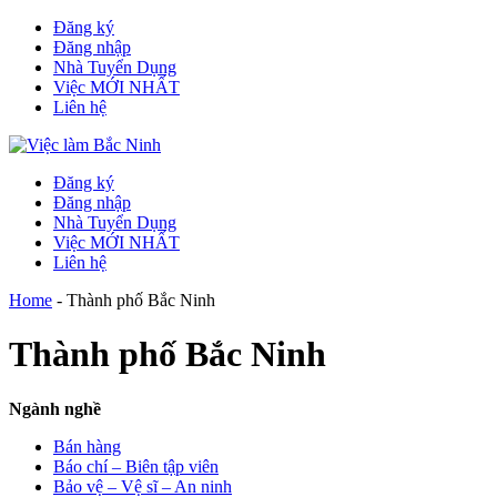
Đăng ký
Đăng nhập
Nhà Tuyển Dụng
Việc MỚI NHẤT
Liên hệ
Đăng ký
Đăng nhập
Nhà Tuyển Dụng
Việc MỚI NHẤT
Liên hệ
Home
-
Thành phố Bắc Ninh
Thành phố Bắc Ninh
Ngành nghề
Bán hàng
Báo chí – Biên tập viên
Bảo vệ – Vệ sĩ – An ninh