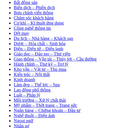
Bất động sản
Biên dịch – Phiên dịch
Bưu chính viễn thông
Chăm sóc khách hàng
Cơ khí – Kĩ thuật ứng dụng
Công nghệ thông tin
Dệt may
Du lịch – Nhà hàng – Khách sạn
Dược – Hóa chất – Sinh hóa
Điện – Điện tử – Điện lạnh
Giáo dục – Đào tạo – Thư viện
Giao thông – Vận tải – Thủy lợi – Cầu đường
Hành chính – Thư ký – Trợ lý
Kho vận – Vật tư – Thu mua
Kiến trúc – Nội thất
Kinh doanh
Làm đẹp – Thể lực – Spa
Lao động phổ thông
Luật – Pháp lý
Môi trường – Xử lý chất thải
Mỹ phẩm – Thời trang – Trang sức
Ngân hàng – Chứng khoán – Đầu tư
Nghệ thuật – Điện ảnh
Ngoại ngữ
Nhân sự