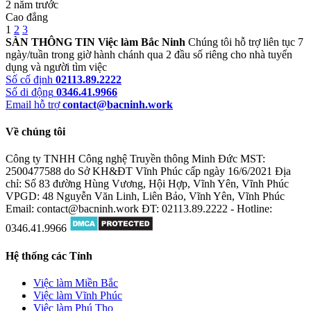
2 năm trước
Cao đẳng
1
2
3
SÀN THÔNG TIN Việc làm Bắc Ninh
Chúng tôi hỗ trợ liên tục 7
ngày/tuần trong giờ hành chánh qua 2 đầu số riêng cho nhà tuyển
dụng và người tìm việc
Số cố định
02113.89.2222
Số di động
0346.41.9966
Email hỗ trợ
contact@bacninh.work
Về chúng tôi
Công ty TNHH Công nghệ Truyền thông Minh Đức
MST:
2500477588 do Sở KH&ĐT Vĩnh Phúc cấp ngày 16/6/2021
Địa
chỉ: Số 83 đường Hùng Vương, Hội Hợp, Vĩnh Yên, Vĩnh Phúc
VPGD: 48 Nguyễn Văn Linh, Liên Bảo, Vĩnh Yên, Vĩnh Phúc
Email: contact@bacninh.work
ĐT: 02113.89.2222 - Hotline:
0346.41.9966
Hệ thống các Tỉnh
Việc làm Miền Bắc
Việc làm Vĩnh Phúc
Việc làm Phú Thọ