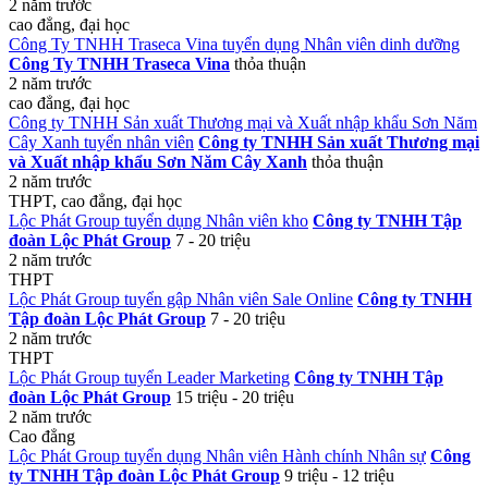
2 năm trước
cao đẳng, đại học
Công Ty TNHH Traseca Vina tuyển dụng Nhân viên dinh dưỡng
Công Ty TNHH Traseca Vina
thỏa thuận
2 năm trước
cao đẳng, đại học
Công ty TNHH Sản xuất Thương mại và Xuất nhập khẩu Sơn Năm
Cây Xanh tuyển nhân viên
Công ty TNHH Sản xuất Thương mại
và Xuất nhập khẩu Sơn Năm Cây Xanh
thỏa thuận
2 năm trước
THPT, cao đẳng, đại học
Lộc Phát Group tuyển dụng Nhân viên kho
Công ty TNHH Tập
đoàn Lộc Phát Group
7 - 20 triệu
2 năm trước
THPT
Lộc Phát Group tuyển gập Nhân viên Sale Online
Công ty TNHH
Tập đoàn Lộc Phát Group
7 - 20 triệu
2 năm trước
THPT
Lộc Phát Group tuyển Leader Marketing
Công ty TNHH Tập
đoàn Lộc Phát Group
15 triệu - 20 triệu
2 năm trước
Cao đẳng
Lộc Phát Group tuyển dụng Nhân viên Hành chính Nhân sự
Công
ty TNHH Tập đoàn Lộc Phát Group
9 triệu - 12 triệu