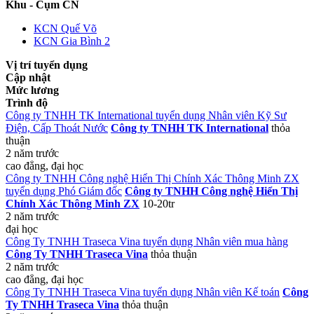
Khu - Cụm CN
KCN Quế Võ
KCN Gia Bình 2
Vị trí tuyển dụng
Cập nhật
Mức lương
Trình độ
Công ty TNHH TK International tuyển dụng Nhân viên Kỹ Sư
Điện, Cấp Thoát Nước
Công ty TNHH TK International
thỏa
thuận
2 năm trước
cao đẳng, đại học
Công ty TNHH Công nghệ Hiển Thị Chính Xác Thông Minh ZX
tuyển dụng Phó Giám đốc
Công ty TNHH Công nghệ Hiển Thị
Chính Xác Thông Minh ZX
10-20tr
2 năm trước
đại học
Công Ty TNHH Traseca Vina tuyển dụng Nhân viên mua hàng
Công Ty TNHH Traseca Vina
thỏa thuận
2 năm trước
cao đẳng, đại học
Công Ty TNHH Traseca Vina tuyển dụng Nhân viên Kế toán
Công
Ty TNHH Traseca Vina
thỏa thuận