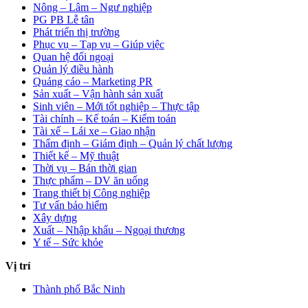
Nông – Lâm – Ngư nghiệp
PG PB Lễ tân
Phát triển thị trường
Phục vụ – Tạp vụ – Giúp việc
Quan hệ đối ngoại
Quản lý điều hành
Quảng cáo – Marketing PR
Sản xuất – Vận hành sản xuất
Sinh viên – Mới tốt nghiệp – Thực tập
Tài chính – Kế toán – Kiểm toán
Tài xế – Lái xe – Giao nhận
Thẩm định – Giám định – Quản lý chất lượng
Thiết kế – Mỹ thuật
Thời vụ – Bán thời gian
Thực phẩm – DV ăn uống
Trang thiết bị Công nghiệp
Tư vấn bảo hiểm
Xây dựng
Xuất – Nhập khẩu – Ngoại thương
Y tế – Sức khỏe
Vị trí
Thành phố Bắc Ninh