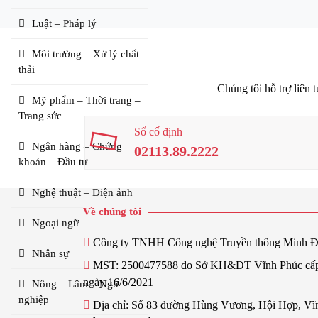
Luật – Pháp lý
Môi trường – Xử lý chất
thải
Chúng tôi hỗ trợ liên 
Mỹ phẩm – Thời trang –
Trang sức
Số cố định
Ngân hàng – Chứng
02113.89.2222
khoán – Đầu tư
Nghệ thuật – Điện ảnh
Về chúng tôi
Ngoại ngữ
Công ty TNHH Công nghệ Truyền thông Minh 
Nhân sự
MST: 2500477588 do Sở KH&ĐT Vĩnh Phúc cấ
ngày 16/6/2021
Nông – Lâm – Ngư
nghiệp
Địa chỉ: Số 83 đường Hùng Vương, Hội Hợp, Vĩ