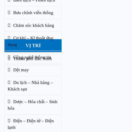
Bưu chính viễn thông
Chăm sóc khách hàng
Cơ khí – Kĩ thuật ứng
dụng
VỊ TRÍ
Công nghệ thông tin
Thành phố Bắc Ninh
Dệt may
Du lịch – Nhà hàng –
Khách sạn
Dược – Hóa chất – Sinh
hóa
Điện – Điện tử – Điện
lạnh