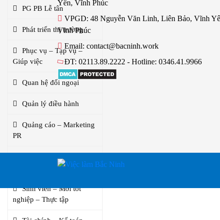
Yên, Vĩnh Phúc
PG PB Lễ tân
VPGD: 48 Nguyễn Văn Linh, Liên Bảo, Vĩnh Yê
Phát triển thị trường
Vĩnh Phúc
Email: contact@bacninh.work
Phục vụ – Tạp vụ –
Giúp việc
ĐT: 02113.89.2222 - Hotline: 0346.41.9966
Quan hệ đối ngoại
Quản lý điều hành
Quảng cáo – Marketing
PR
Sản xuất – Vận hành
sản xuất
Sinh viên – Mới tốt
nghiệp – Thực tập