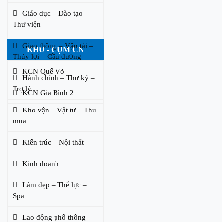
Giáo dục – Đào tạo –
Thư viện
Giao thông – Vận tải –
KHU - CỤM CN
Thủy lợi – Cầu đường
KCN Quế Võ
Hành chính – Thư ký –
Trợ lý
KCN Gia Bình 2
Kho vận – Vật tư – Thu
mua
Kiến trúc – Nội thất
Kinh doanh
Làm đẹp – Thể lực –
Spa
Lao động phổ thông