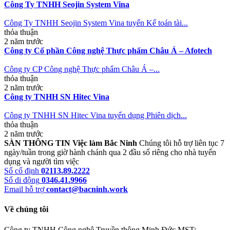
Công Ty TNHH Seojin System Vina
Công Ty TNHH Seojin System Vina tuyển Kế toán tài...
thỏa thuận
2 năm trước
Công ty Cổ phần Công nghệ Thực phẩm Châu Á – Afotech
Công ty CP Công nghệ Thực phẩm Châu Á –...
thỏa thuận
2 năm trước
Công ty TNHH SN Hitec Vina
Công ty TNHH SN Hitec Vina tuyển dụng Phiên dịch...
thỏa thuận
2 năm trước
SÀN THÔNG TIN Việc làm Bắc Ninh
Chúng tôi hỗ trợ liên tục 7
ngày/tuần trong giờ hành chánh qua 2 đầu số riêng cho nhà tuyển
dụng và người tìm việc
Số cố định
02113.89.2222
Số di động
0346.41.9966
Email hỗ trợ
contact@bacninh.work
Về chúng tôi
Công ty TNHH Công nghệ Truyền thông Minh Đức
MST: