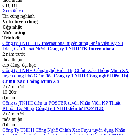
CĐ, ĐH
Xem tất cả
Tin cùng nghành
Vị trí tuyển dụng
Cập nhật
Mức lương
Trình độ
Công ty TNHH TK International tuyển dụng Nhân viên Kỹ Sư
Điện, Cấp Thoát Nước
Công ty TNHH TK International
2 năm trước
thỏa thuận
cao đẳng, đại học
Công ty TNHH Công nghệ Hiển Thị Chính Xác Thông Minh ZX
tuyển dụng Phó Giám đốc
Công ty TNHH Công nghệ Hiển Thị
Chính Xác Thông Minh ZX
2 năm trước
10-20tr
đại học
Công ty TNHH điện tử FOSTER tuyển Nhân Viên Kỹ Thuật
Khuôn Ép Nhựa
Công ty TNHH điện tử FOSTER
2 năm trước
thỏa thuận
đại học
Công Ty TNHH Công Nghệ Chính Xác Fuyu tuyển dụng Nhân