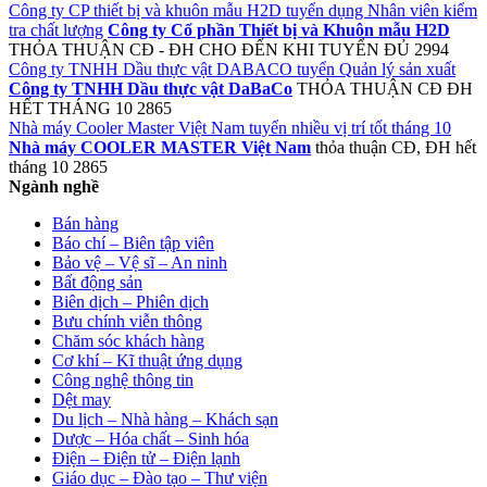
Công ty CP thiết bị và khuôn mẫu H2D tuyển dụng Nhân viên kiểm
tra chất lượng
Công ty Cổ phần Thiết bị và Khuôn mẫu H2D
THỎA THUẬN
CĐ - ĐH
CHO ĐẾN KHI TUYỂN ĐỦ
2994
Công ty TNHH Dầu thực vật DABACO tuyển Quản lý sản xuất
Công ty TNHH Dầu thực vật DaBaCo
THỎA THUẬN
CĐ ĐH
HẾT THÁNG 10
2865
Nhà máy Cooler Master Việt Nam tuyển nhiều vị trí tốt tháng 10
Nhà máy COOLER MASTER Việt Nam
thỏa thuận
CĐ, ĐH
hết
tháng 10
2865
Ngành nghề
Bán hàng
Báo chí – Biên tập viên
Bảo vệ – Vệ sĩ – An ninh
Bất động sản
Biên dịch – Phiên dịch
Bưu chính viễn thông
Chăm sóc khách hàng
Cơ khí – Kĩ thuật ứng dụng
Công nghệ thông tin
Dệt may
Du lịch – Nhà hàng – Khách sạn
Dược – Hóa chất – Sinh hóa
Điện – Điện tử – Điện lạnh
Giáo dục – Đào tạo – Thư viện