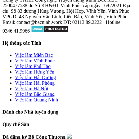
2500477588 do Sở KH&ĐT Vĩnh Phúc cấp ngày 16/6/2021
Địa
chỉ: Số 83 đường Hùng Vương, Hội Hợp, Vĩnh Yên, Vĩnh Phúc
VPGD: 48 Nguyễn Văn Linh, Liên Bảo, Vĩnh Yên, Vĩnh Phúc
Email: contact@bacninh.work
ĐT: 02113.89.2222 - Hotline:
0346.41.9966
Hệ thống các Tỉnh
Việc làm Miền Bắc
Việc làm Vĩnh Phúc
Việc làm Phú Thọ
Việc làm Hưng Yên
Việc làm Hải Dương
Việc làm Hải Phòng
Việc làm Hà Nội
Việc làm Bắc Giang
Việc làm Quảng Ninh
Dành cho Nhà tuyển dụng
Quy chế Sàn
Đã đăng ký Bộ Công Thương