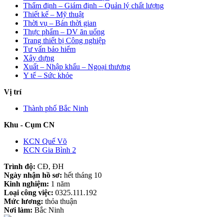
Thẩm định – Giám định – Quản lý chất lượng
Thiết kế – Mỹ thuật
Thời vụ – Bán thời gian
Thực phẩm – DV ăn uống
Trang thiết bị Công nghiệp
Tư vấn bảo hiểm
Xây dựng
Xuất – Nhập khẩu – Ngoại thương
Y tế – Sức khỏe
Vị trí
Thành phố Bắc Ninh
Khu - Cụm CN
KCN Quế Võ
KCN Gia Bình 2
Trình độ:
CĐ, ĐH
Ngày nhận hồ sơ:
hết tháng 10
Kinh nghiệm:
1 năm
Loại công việc:
0325.111.192
Mức lương:
thỏa thuận
Nơi làm:
Bắc Ninh