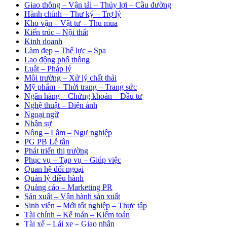
Giao thông – Vận tải – Thủy lợi – Cầu đường
Hành chính – Thư ký – Trợ lý
Kho vận – Vật tư – Thu mua
Kiến trúc – Nội thất
Kinh doanh
Làm đẹp – Thể lực – Spa
Lao động phổ thông
Luật – Pháp lý
Môi trường – Xử lý chất thải
Mỹ phẩm – Thời trang – Trang sức
Ngân hàng – Chứng khoán – Đầu tư
Nghệ thuật – Điện ảnh
Ngoại ngữ
Nhân sự
Nông – Lâm – Ngư nghiệp
PG PB Lễ tân
Phát triển thị trường
Phục vụ – Tạp vụ – Giúp việc
Quan hệ đối ngoại
Quản lý điều hành
Quảng cáo – Marketing PR
Sản xuất – Vận hành sản xuất
Sinh viên – Mới tốt nghiệp – Thực tập
Tài chính – Kế toán – Kiểm toán
Tài xế – Lái xe – Giao nhận