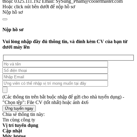
thoại: 0325.111.192
Email: SySung_Pham@coolermaster.com
Hoặc click nút bên dưới để nộp hồ sơ
Nộp hồ sơ
Nộp hồ sơ
Vui lòng nhập đầy đủ thông tin, và đính kèm CV của bạn từ
dưới máy lên
(Các thông tin trên bắt buộc nhập để gửi cho nhà tuyển dụng) -
"Chọn tệp": File CV (tốt nhất) hoặc ảnh 4x6
Chia sẻ thông tin này:
Tin cùng công ty
Vị trí tuyển dụng
Cập nhật
Mức lương