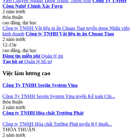
Viên Chuyên Ngành Tiếng Trung, Tiếng Anh
Công Ty TNHH
Công Nghệ Chính Xác Fuyu
2 năm trước
thỏa thuận
cao đẳng, đại học
Công ty TNHH Vật liệu in ấn Chuan Tian tuyển dụng Nhân viên
kinh doanh
Công ty TNHH Vật liệu in ấn Chuan Tian
2 năm trước
12-15tr
cao đẳng, đại học
Đăng tin miễn phí
Quản lý tin
Tạo hồ sơ
Quản lý hồ sơ
Việc làm lương cao
Công Ty TNHH Seojin System Vina
Công Ty TNHH Seojin System Vina tuyển Kế toán Chi...
thỏa thuận
2 năm trước
Công ty TNHH Hóa chất Trường Phát
Công ty TNHH Hóa chất Trường Phát tuyển Kỹ thuật...
THỎA THUẬN
2 năm trước