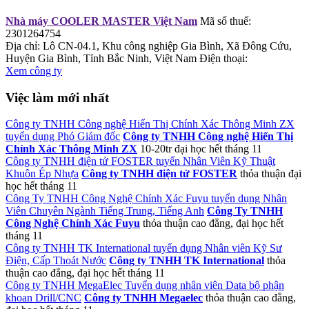
Nhà máy COOLER MASTER Việt Nam
Mã số thuế:
2301264754
Địa chỉ: Lô CN-04.1, Khu công nghiệp Gia Bình, Xã Đông Cứu,
Huyện Gia Bình, Tỉnh Bắc Ninh, Việt Nam
Điện thoại:
Xem công ty
Việc làm mới nhất
Công ty TNHH Công nghệ Hiển Thị Chính Xác Thông Minh ZX
tuyển dụng Phó Giám đốc
Công ty TNHH Công nghệ Hiển Thị
Chính Xác Thông Minh ZX
10-20tr
đại học
hết tháng 11
Công ty TNHH điện tử FOSTER tuyển Nhân Viên Kỹ Thuật
Khuôn Ép Nhựa
Công ty TNHH điện tử FOSTER
thỏa thuận
đại
học
hết tháng 11
Công Ty TNHH Công Nghệ Chính Xác Fuyu tuyển dụng Nhân
Viên Chuyên Ngành Tiếng Trung, Tiếng Anh
Công Ty TNHH
Công Nghệ Chính Xác Fuyu
thỏa thuận
cao đẳng, đại học
hết
tháng 11
Công ty TNHH TK International tuyển dụng Nhân viên Kỹ Sư
Điện, Cấp Thoát Nước
Công ty TNHH TK International
thỏa
thuận
cao đẳng, đại học
hết tháng 11
Công ty TNHH MegaElec Tuyển dụng nhân viên Data bộ phận
khoan Drill/CNC
Công ty TNHH Megaelec
thỏa thuận
cao đẳng,