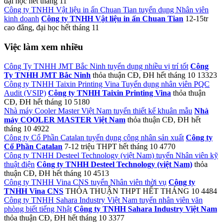
đại học
hết tháng 11
Công ty TNHH Vật liệu in ấn Chuan Tian tuyển dụng Nhân viên
kinh doanh
Công ty TNHH Vật liệu in ấn Chuan Tian
12-15tr
cao đẳng, đại học
hết tháng 11
Việc làm xem nhiều
Công Ty TNHH JMT Bắc Ninh tuyển dụng nhiều vị trí tốt
Công
Ty TNHH JMT Bắc Ninh
thỏa thuận
CĐ, ĐH
hết tháng 10
13323
Công ty TNHH Taixin Printing Vina Tuyển dụng nhân viên PQC
Audit (VSIP)
Công ty TNHH Taixin Printing Vina
thỏa thuận
CĐ, ĐH
hết tháng 10
5180
Nhà máy Cooler Master Việt Nam tuyển thiết kế khuân mẫu
Nhà
máy COOLER MASTER Việt Nam
thỏa thuận
CĐ, ĐH
hết
tháng 10
4922
Công ty Cổ Phần Catalan tuyển dụng công nhân sản xuất
Công ty
Cổ Phần Catalan
7-12 triệu
THPT
hết tháng 10
4770
Công ty TNHH Desteel Technology (việt Nam) tuyển Nhân viên kỹ
thuật điện
Công ty TNHH Desteel Technology (việt Nam)
thỏa
thuận
CĐ, ĐH
hết tháng 10
4513
Công ty TNHH Vina CNS tuyển Nhân viên thời vụ
Công ty
TNHH Vina CNS
THỎA THUẬN
THPT
HẾT THÁNG 10
4484
Công ty TNHH Sahara Industry Việt Nam tuyển nhân viên văn
phòng biết tiếng Nhật
Công ty TNHH Sahara Industry Việt Nam
thỏa thuận
CĐ, ĐH
hết tháng 10
3377