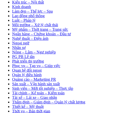
Kiến trúc – Nội thất
Kinh doanh
Làm đẹp – Thể lực – Spa
Lao động phổ thông
Luật – Pháp lý
Môi trường – Xử lý chất thải
Mỹ phẩm – Thời trang – Trang sức
Ngân hàng – Chứng khoán – Đầu tư
Nghệ thuật – Điện ảnh
Ngoại ngữ
Nhân sự
Nông – Lâm – Ngư nghiệp
PG PB Lễ tân
Phát triển thị trường
Phục vụ – Tạp vụ – Giúp việc
Quan hệ đối ngoại
Quản lý điều hành
Quảng cáo – Marketing PR
Sản xuất – Vận hành sản xuất
Sinh viên – Mới tốt nghiệp – Thực tập
Tài chính – Kế toán – Kiểm toán
Tài xế – Lái xe – Giao nhận
Thẩm định – Giám định – Quản lý chất lượng
Thiết kế – Mỹ thuật
Thời vụ – Bán thời gian