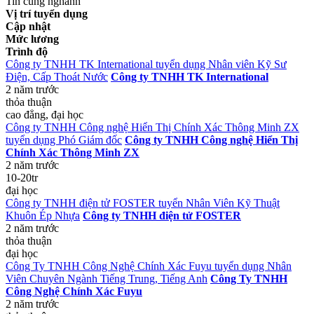
Tin cùng nghành
Vị trí tuyển dụng
Cập nhật
Mức lương
Trình độ
Công ty TNHH TK International tuyển dụng Nhân viên Kỹ Sư
Điện, Cấp Thoát Nước
Công ty TNHH TK International
2 năm trước
thỏa thuận
cao đẳng, đại học
Công ty TNHH Công nghệ Hiển Thị Chính Xác Thông Minh ZX
tuyển dụng Phó Giám đốc
Công ty TNHH Công nghệ Hiển Thị
Chính Xác Thông Minh ZX
2 năm trước
10-20tr
đại học
Công ty TNHH điện tử FOSTER tuyển Nhân Viên Kỹ Thuật
Khuôn Ép Nhựa
Công ty TNHH điện tử FOSTER
2 năm trước
thỏa thuận
đại học
Công Ty TNHH Công Nghệ Chính Xác Fuyu tuyển dụng Nhân
Viên Chuyên Ngành Tiếng Trung, Tiếng Anh
Công Ty TNHH
Công Nghệ Chính Xác Fuyu
2 năm trước