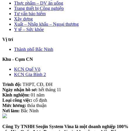
Thực phẩm – DV ăn uống
Trang thiết bị Công nghiệp
Tư vấn bảo hiểm
Xây dựng
Xuất – Nhập khẩu – Ngoại thương
Y tế – Sức khỏe
Vị trí
Thành phố Bắc Ninh
Khu - Cụm CN
KCN Quế Võ
KCN Gia Bình 2
Trình độ:
THPT, CĐ, ĐH
Ngày nhận hồ sơ:
hết tháng 11
Kinh nghiệm:
01 năm
Loại công việc:
cố định
Mức lương:
thỏa thuận
Nơi làm:
Bắc Ninh
Công Ty TNHH Seojin System Vina là một doanh nghiệp 100%