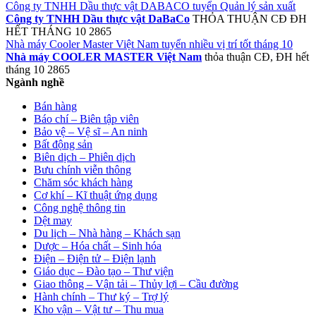
Công ty TNHH Dầu thực vật DABACO tuyển Quản lý sản xuất
Công ty TNHH Dầu thực vật DaBaCo
THỎA THUẬN
CĐ ĐH
HẾT THÁNG 10
2865
Nhà máy Cooler Master Việt Nam tuyển nhiều vị trí tốt tháng 10
Nhà máy COOLER MASTER Việt Nam
thỏa thuận
CĐ, ĐH
hết
tháng 10
2865
Ngành nghề
Bán hàng
Báo chí – Biên tập viên
Bảo vệ – Vệ sĩ – An ninh
Bất động sản
Biên dịch – Phiên dịch
Bưu chính viễn thông
Chăm sóc khách hàng
Cơ khí – Kĩ thuật ứng dụng
Công nghệ thông tin
Dệt may
Du lịch – Nhà hàng – Khách sạn
Dược – Hóa chất – Sinh hóa
Điện – Điện tử – Điện lạnh
Giáo dục – Đào tạo – Thư viện
Giao thông – Vận tải – Thủy lợi – Cầu đường
Hành chính – Thư ký – Trợ lý
Kho vận – Vật tư – Thu mua