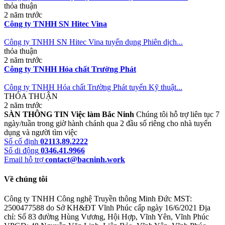
thỏa thuận
2 năm trước
Công ty TNHH SN Hitec Vina
Công ty TNHH SN Hitec Vina tuyển dụng Phiên dịch...
thỏa thuận
2 năm trước
Công ty TNHH Hóa chất Trường Phát
Công ty TNHH Hóa chất Trường Phát tuyển Kỹ thuật...
THỎA THUẬN
2 năm trước
SÀN THÔNG TIN Việc làm Bắc Ninh
Chúng tôi hỗ trợ liên tục 7
ngày/tuần trong giờ hành chánh qua 2 đầu số riêng cho nhà tuyển
dụng và người tìm việc
Số cố định
02113.89.2222
Số di động
0346.41.9966
Email hỗ trợ
contact@bacninh.work
Về chúng tôi
Công ty TNHH Công nghệ Truyền thông Minh Đức
MST:
2500477588 do Sở KH&ĐT Vĩnh Phúc cấp ngày 16/6/2021
Địa
chỉ: Số 83 đường Hùng Vương, Hội Hợp, Vĩnh Yên, Vĩnh Phúc