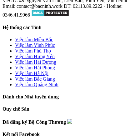
VPGD: 48 Nguyễn Văn Linh, Liên Bảo, Vĩnh Yên, Vĩnh Phúc
Email: contact@bacninh.work
ĐT: 02113.89.2222 - Hotline:
0346.41.9966
Hệ thống các Tỉnh
Việc làm Miền Bắc
Việc làm Vĩnh Phúc
Việc làm Phú Thọ
Việc làm Hưng Yên
Việc làm Hải Dương
Việc làm Hải Phòng
Việc làm Hà Nội
Việc làm Bắc Giang
Việc làm Quảng Ninh
Dành cho Nhà tuyển dụng
Quy chế Sàn
Đã đăng ký Bộ Công Thương
Kết nối Facebook