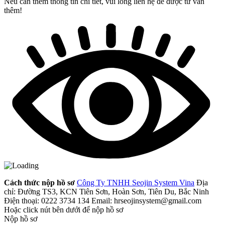
Nếu cần thêm thông tin chi tiết, vui lòng liên hệ để được tư vấn
thêm!
Cách thức nộp hồ sơ
Công Ty TNHH Seojin System Vina
Địa
chỉ: Đường TS3, KCN Tiên Sơn, Hoàn Sơn, Tiên Du, Bắc Ninh
Điện thoại: 0222 3734 134
Email: hrseojinsystem@gmail.com
Hoặc click nút bên dưới để nộp hồ sơ
Nộp hồ sơ