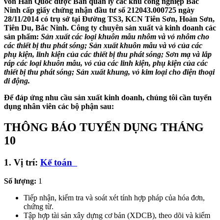
vốn Hàn Quốc được Ban quản lý các khu công nghiệp Bắc
Ninh cấp giấy chứng nhận đầu tư số 212043.000725 ngày
28/11/2014 có trụ sở tại Đường TS3, KCN Tiên Sơn, Hoàn Sơn,
Tiên Du, Bắc Ninh. Công ty chuyên sản xuất và kinh doanh các
sản phẩm:
Sản xuất các loại khuôn mẫu nhôm và vỏ nhôm cho
các thiết bị thu phát sóng; Sản xuất khuôn mẫu và vỏ của các
phụ kiện, linh kiện của các thiết bị thu phát sóng; Sơn mạ và lắp
ráp các loại khuôn mẫu, vỏ của các linh kiện, phụ kiện của các
thiết bị thu phát sóng; Sản xuất khung, vỏ kim loại cho điện thoại
di động.
Để đáp ứng nhu cầu sản xuất kinh doanh, chúng tôi cần tuyển
dụng nhân viên các bộ phận sau:
THÔNG BÁO TUYỂN DỤNG THÁNG
10
1. Vị trí:
Kế toán
Số lượng:
1
Tiếp nhận, kiểm tra và soát xét tính hợp pháp của hóa đơn,
chứng từ.
Tập hợp tài sản xây dựng cơ bản (XDCB), theo dõi và kiểm