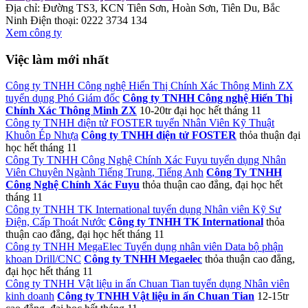
Địa chỉ: Đường TS3, KCN Tiên Sơn, Hoàn Sơn, Tiên Du, Bắc
Ninh
Điện thoại: 0222 3734 134
Xem công ty
Việc làm mới nhất
Công ty TNHH Công nghệ Hiển Thị Chính Xác Thông Minh ZX
tuyển dụng Phó Giám đốc
Công ty TNHH Công nghệ Hiển Thị
Chính Xác Thông Minh ZX
10-20tr
đại học
hết tháng 11
Công ty TNHH điện tử FOSTER tuyển Nhân Viên Kỹ Thuật
Khuôn Ép Nhựa
Công ty TNHH điện tử FOSTER
thỏa thuận
đại
học
hết tháng 11
Công Ty TNHH Công Nghệ Chính Xác Fuyu tuyển dụng Nhân
Viên Chuyên Ngành Tiếng Trung, Tiếng Anh
Công Ty TNHH
Công Nghệ Chính Xác Fuyu
thỏa thuận
cao đẳng, đại học
hết
tháng 11
Công ty TNHH TK International tuyển dụng Nhân viên Kỹ Sư
Điện, Cấp Thoát Nước
Công ty TNHH TK International
thỏa
thuận
cao đẳng, đại học
hết tháng 11
Công ty TNHH MegaElec Tuyển dụng nhân viên Data bộ phận
khoan Drill/CNC
Công ty TNHH Megaelec
thỏa thuận
cao đẳng,
đại học
hết tháng 11
Công ty TNHH Vật liệu in ấn Chuan Tian tuyển dụng Nhân viên
kinh doanh
Công ty TNHH Vật liệu in ấn Chuan Tian
12-15tr