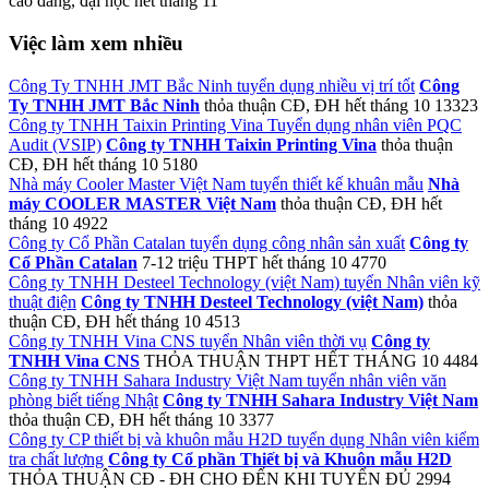
cao đẳng, đại học
hết tháng 11
Việc làm xem nhiều
Công Ty TNHH JMT Bắc Ninh tuyển dụng nhiều vị trí tốt
Công
Ty TNHH JMT Bắc Ninh
thỏa thuận
CĐ, ĐH
hết tháng 10
13323
Công ty TNHH Taixin Printing Vina Tuyển dụng nhân viên PQC
Audit (VSIP)
Công ty TNHH Taixin Printing Vina
thỏa thuận
CĐ, ĐH
hết tháng 10
5180
Nhà máy Cooler Master Việt Nam tuyển thiết kế khuân mẫu
Nhà
máy COOLER MASTER Việt Nam
thỏa thuận
CĐ, ĐH
hết
tháng 10
4922
Công ty Cổ Phần Catalan tuyển dụng công nhân sản xuất
Công ty
Cổ Phần Catalan
7-12 triệu
THPT
hết tháng 10
4770
Công ty TNHH Desteel Technology (việt Nam) tuyển Nhân viên kỹ
thuật điện
Công ty TNHH Desteel Technology (việt Nam)
thỏa
thuận
CĐ, ĐH
hết tháng 10
4513
Công ty TNHH Vina CNS tuyển Nhân viên thời vụ
Công ty
TNHH Vina CNS
THỎA THUẬN
THPT
HẾT THÁNG 10
4484
Công ty TNHH Sahara Industry Việt Nam tuyển nhân viên văn
phòng biết tiếng Nhật
Công ty TNHH Sahara Industry Việt Nam
thỏa thuận
CĐ, ĐH
hết tháng 10
3377
Công ty CP thiết bị và khuôn mẫu H2D tuyển dụng Nhân viên kiểm
tra chất lượng
Công ty Cổ phần Thiết bị và Khuôn mẫu H2D
THỎA THUẬN
CĐ - ĐH
CHO ĐẾN KHI TUYỂN ĐỦ
2994