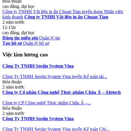
thỏa thuận
cao đẳng, đại học
Công ty TNHH Vật liệu in ấn Chuan Tian tuyển dụng Nhân viên
kinh doanh
Công ty TNHH Vật liệu in ấn Chuan Tian
2 năm trước
12-15tr
cao đẳng, đại học
Đăng tin miễn phí
Quản lý tin
Tạo hồ sơ
Quản lý hồ sơ
Việc làm lương cao
Công Ty TNHH Seojin System Vina
Công Ty TNHH Seojin System Vina tuyển Kế toán tài...
thỏa thuận
2 năm trước
Công ty Cổ phần Công nghệ Thực phẩm Châu Á – Afotech
Công ty CP Công nghệ Thực phẩm Châu Á –...
thỏa thuận
2 năm trước
Công Ty TNHH Seojin System Vina
Công Ty TNHH Seojin System Vina tuyển Kế toán Chi...