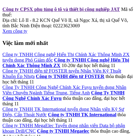
Công ty CPSX phụ tùng ô tô và thiết bị công nghiệp JAT
Mã số
thuế:
Địa chỉ: Lô II - 8.2 KCN Quế Võ II, xã Ngọc Xá, thị xã Quế Võ,
tỉnh Bắc Ninh
Điện thoại: 02223623069
Xem công ty
Việc làm mới nhất
Công ty TNHH Công nghệ Hiển Thị Chính Xác Thông Minh ZX
tuyển dụng Phó Giám đốc
Công ty TNHH Công nghệ Hiển Thị
Chính Xác Thông Minh ZX
10-20tr
đại học
hết tháng 11
Công ty TNHH điện tử FOSTER tuyển Nhân Viên Kỹ Thuật
Khuôn Ép Nhựa
Công ty TNHH điện tử FOSTER
thỏa thuận
đại
học
hết tháng 11
Công Ty TNHH Công Nghệ Chính Xác Fuyu tuyển dụng Nhân
Viên Chuyên Ngành Tiếng Trung, Tiếng Anh
Công Ty TNHH
Công Nghệ Chính Xác Fuyu
thỏa thuận
cao đẳng, đại học
hết
tháng 11
Công ty TNHH TK International tuyển dụng Nhân viên Kỹ Sư
Điện, Cấp Thoát Nước
Công ty TNHH TK International
thỏa
thuận
cao đẳng, đại học
hết tháng 11
Công ty TNHH MegaElec Tuyển dụng nhân viên Data bộ phận
khoan Drill/CNC
Công ty TNHH Megaelec
thỏa thuận
cao đẳng,