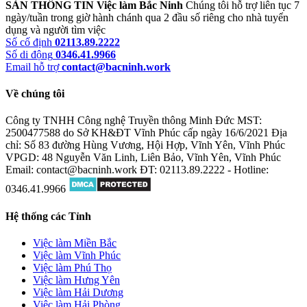
SÀN THÔNG TIN Việc làm Bắc Ninh
Chúng tôi hỗ trợ liên tục 7
ngày/tuần trong giờ hành chánh qua 2 đầu số riêng cho nhà tuyển
dụng và người tìm việc
Số cố định
02113.89.2222
Số di động
0346.41.9966
Email hỗ trợ
contact@bacninh.work
Về chúng tôi
Công ty TNHH Công nghệ Truyền thông Minh Đức
MST:
2500477588 do Sở KH&ĐT Vĩnh Phúc cấp ngày 16/6/2021
Địa
chỉ: Số 83 đường Hùng Vương, Hội Hợp, Vĩnh Yên, Vĩnh Phúc
VPGD: 48 Nguyễn Văn Linh, Liên Bảo, Vĩnh Yên, Vĩnh Phúc
Email: contact@bacninh.work
ĐT: 02113.89.2222 - Hotline:
0346.41.9966
Hệ thống các Tỉnh
Việc làm Miền Bắc
Việc làm Vĩnh Phúc
Việc làm Phú Thọ
Việc làm Hưng Yên
Việc làm Hải Dương
Việc làm Hải Phòng