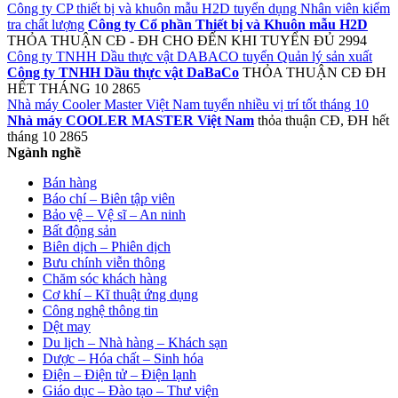
Công ty CP thiết bị và khuôn mẫu H2D tuyển dụng Nhân viên kiểm
tra chất lượng
Công ty Cổ phần Thiết bị và Khuôn mẫu H2D
THỎA THUẬN
CĐ - ĐH
CHO ĐẾN KHI TUYỂN ĐỦ
2994
Công ty TNHH Dầu thực vật DABACO tuyển Quản lý sản xuất
Công ty TNHH Dầu thực vật DaBaCo
THỎA THUẬN
CĐ ĐH
HẾT THÁNG 10
2865
Nhà máy Cooler Master Việt Nam tuyển nhiều vị trí tốt tháng 10
Nhà máy COOLER MASTER Việt Nam
thỏa thuận
CĐ, ĐH
hết
tháng 10
2865
Ngành nghề
Bán hàng
Báo chí – Biên tập viên
Bảo vệ – Vệ sĩ – An ninh
Bất động sản
Biên dịch – Phiên dịch
Bưu chính viễn thông
Chăm sóc khách hàng
Cơ khí – Kĩ thuật ứng dụng
Công nghệ thông tin
Dệt may
Du lịch – Nhà hàng – Khách sạn
Dược – Hóa chất – Sinh hóa
Điện – Điện tử – Điện lạnh
Giáo dục – Đào tạo – Thư viện