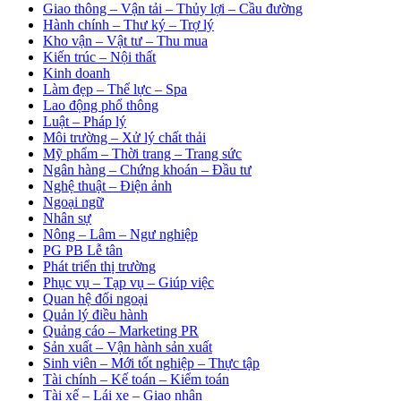
Giao thông – Vận tải – Thủy lợi – Cầu đường
Hành chính – Thư ký – Trợ lý
Kho vận – Vật tư – Thu mua
Kiến trúc – Nội thất
Kinh doanh
Làm đẹp – Thể lực – Spa
Lao động phổ thông
Luật – Pháp lý
Môi trường – Xử lý chất thải
Mỹ phẩm – Thời trang – Trang sức
Ngân hàng – Chứng khoán – Đầu tư
Nghệ thuật – Điện ảnh
Ngoại ngữ
Nhân sự
Nông – Lâm – Ngư nghiệp
PG PB Lễ tân
Phát triển thị trường
Phục vụ – Tạp vụ – Giúp việc
Quan hệ đối ngoại
Quản lý điều hành
Quảng cáo – Marketing PR
Sản xuất – Vận hành sản xuất
Sinh viên – Mới tốt nghiệp – Thực tập
Tài chính – Kế toán – Kiểm toán
Tài xế – Lái xe – Giao nhận