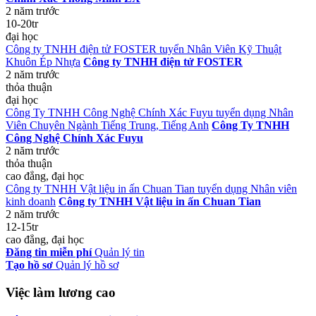
2 năm trước
10-20tr
đại học
Công ty TNHH điện tử FOSTER tuyển Nhân Viên Kỹ Thuật
Khuôn Ép Nhựa
Công ty TNHH điện tử FOSTER
2 năm trước
thỏa thuận
đại học
Công Ty TNHH Công Nghệ Chính Xác Fuyu tuyển dụng Nhân
Viên Chuyên Ngành Tiếng Trung, Tiếng Anh
Công Ty TNHH
Công Nghệ Chính Xác Fuyu
2 năm trước
thỏa thuận
cao đẳng, đại học
Công ty TNHH Vật liệu in ấn Chuan Tian tuyển dụng Nhân viên
kinh doanh
Công ty TNHH Vật liệu in ấn Chuan Tian
2 năm trước
12-15tr
cao đẳng, đại học
Đăng tin miễn phí
Quản lý tin
Tạo hồ sơ
Quản lý hồ sơ
Việc làm lương cao