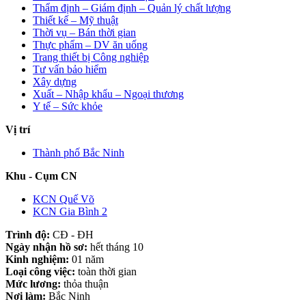
Thẩm định – Giám định – Quản lý chất lượng
Thiết kế – Mỹ thuật
Thời vụ – Bán thời gian
Thực phẩm – DV ăn uống
Trang thiết bị Công nghiệp
Tư vấn bảo hiểm
Xây dựng
Xuất – Nhập khẩu – Ngoại thương
Y tế – Sức khỏe
Vị trí
Thành phố Bắc Ninh
Khu - Cụm CN
KCN Quế Võ
KCN Gia Bình 2
Trình độ:
CĐ - ĐH
Ngày nhận hồ sơ:
hết tháng 10
Kinh nghiệm:
01 năm
Loại công việc:
toàn thời gian
Mức lương:
thỏa thuận
Nơi làm:
Bắc Ninh