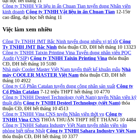
đại học
hết tháng 11
Công ty TNHH Vật liệu in ấn Chuan Tian tuyển dụng Nhân viên
kinh doanh
Công ty TNHH Vật liệu in ấn Chuan Tian
12-15tr
cao đẳng, đại học
hết tháng 11
Việc làm xem nhiều
Công Ty TNHH JMT Bắc Ninh tuyển dụng nhiều vị trí tốt
Công
Ty TNHH JMT Bắc Ninh
thỏa thuận
CĐ, ĐH
hết tháng 10
13323
Công ty TNHH Taixin Printing Vina Tuyển dụng nhân viên PQC
Audit (VSIP)
Công ty TNHH Taixin Printing Vina
thỏa thuận
CĐ, ĐH
hết tháng 10
5180
Nhà máy Cooler Master Việt Nam tuyển thiết kế khuân mẫu
Nhà
máy COOLER MASTER Việt Nam
thỏa thuận
CĐ, ĐH
hết
tháng 10
4922
Công ty Cổ Phần Catalan tuyển dụng công nhân sản xuất
Công ty
Cổ Phần Catalan
7-12 triệu
THPT
hết tháng 10
4770
Công ty TNHH Desteel Technology (việt Nam) tuyển Nhân viên kỹ
thuật điện
Công ty TNHH Desteel Technology (việt Nam)
thỏa
thuận
CĐ, ĐH
hết tháng 10
4513
Công ty TNHH Vina CNS tuyển Nhân viên thời vụ
Công ty
TNHH Vina CNS
THỎA THUẬN
THPT
HẾT THÁNG 10
4484
Công ty TNHH Sahara Industry Việt Nam tuyển nhân viên văn
phòng biết tiếng Nhật
Công ty TNHH Sahara Industry Việt Nam
thỏa thuận
CĐ, ĐH
hết tháng 10
3377