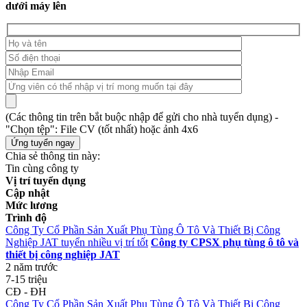
dưới máy lên
(Các thông tin trên bắt buộc nhập để gửi cho nhà tuyển dụng) -
"Chọn tệp": File CV (tốt nhất) hoặc ảnh 4x6
Chia sẻ thông tin này:
Tin cùng công ty
Vị trí tuyển dụng
Cập nhật
Mức lương
Trình độ
Công Ty Cổ Phần Sản Xuất Phụ Tùng Ô Tô Và Thiết Bị Công
Nghiệp JAT tuyển nhiều vị trí tốt
Công ty CPSX phụ tùng ô tô và
thiết bị công nghiệp JAT
2 năm trước
7-15 triệu
CĐ - ĐH
Công Ty Cổ Phần Sản Xuất Phụ Tùng Ô Tô Và Thiết Bị Công