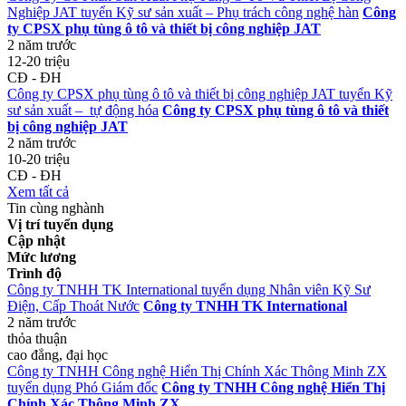
Nghiệp JAT tuyển Kỹ sư sản xuất – Phụ trách công nghệ hàn
Công
ty CPSX phụ tùng ô tô và thiết bị công nghiệp JAT
2 năm trước
12-20 triệu
CĐ - ĐH
Công ty CPSX phụ tùng ô tô và thiết bị công nghiệp JAT tuyển Kỹ
sư sản xuất – tự động hóa
Công ty CPSX phụ tùng ô tô và thiết
bị công nghiệp JAT
2 năm trước
10-20 triệu
CĐ - ĐH
Xem tất cả
Tin cùng nghành
Vị trí tuyển dụng
Cập nhật
Mức lương
Trình độ
Công ty TNHH TK International tuyển dụng Nhân viên Kỹ Sư
Điện, Cấp Thoát Nước
Công ty TNHH TK International
2 năm trước
thỏa thuận
cao đẳng, đại học
Công ty TNHH Công nghệ Hiển Thị Chính Xác Thông Minh ZX
tuyển dụng Phó Giám đốc
Công ty TNHH Công nghệ Hiển Thị
Chính Xác Thông Minh ZX