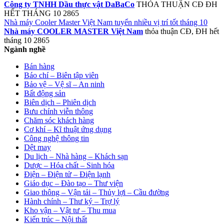
Công ty TNHH Dầu thực vật DaBaCo
THỎA THUẬN
CĐ ĐH
HẾT THÁNG 10
2865
Nhà máy Cooler Master Việt Nam tuyển nhiều vị trí tốt tháng 10
Nhà máy COOLER MASTER Việt Nam
thỏa thuận
CĐ, ĐH
hết
tháng 10
2865
Ngành nghề
Bán hàng
Báo chí – Biên tập viên
Bảo vệ – Vệ sĩ – An ninh
Bất động sản
Biên dịch – Phiên dịch
Bưu chính viễn thông
Chăm sóc khách hàng
Cơ khí – Kĩ thuật ứng dụng
Công nghệ thông tin
Dệt may
Du lịch – Nhà hàng – Khách sạn
Dược – Hóa chất – Sinh hóa
Điện – Điện tử – Điện lạnh
Giáo dục – Đào tạo – Thư viện
Giao thông – Vận tải – Thủy lợi – Cầu đường
Hành chính – Thư ký – Trợ lý
Kho vận – Vật tư – Thu mua
Kiến trúc – Nội thất