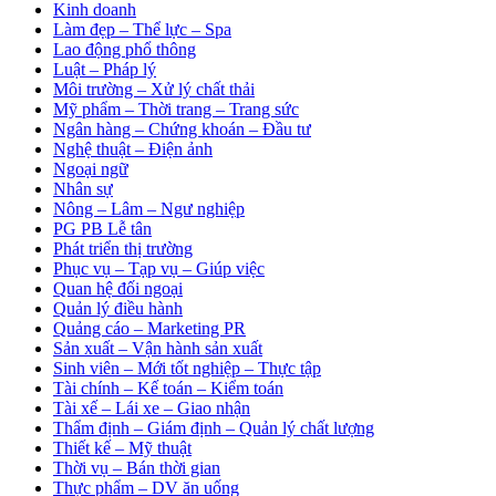
Kinh doanh
Làm đẹp – Thể lực – Spa
Lao động phổ thông
Luật – Pháp lý
Môi trường – Xử lý chất thải
Mỹ phẩm – Thời trang – Trang sức
Ngân hàng – Chứng khoán – Đầu tư
Nghệ thuật – Điện ảnh
Ngoại ngữ
Nhân sự
Nông – Lâm – Ngư nghiệp
PG PB Lễ tân
Phát triển thị trường
Phục vụ – Tạp vụ – Giúp việc
Quan hệ đối ngoại
Quản lý điều hành
Quảng cáo – Marketing PR
Sản xuất – Vận hành sản xuất
Sinh viên – Mới tốt nghiệp – Thực tập
Tài chính – Kế toán – Kiểm toán
Tài xế – Lái xe – Giao nhận
Thẩm định – Giám định – Quản lý chất lượng
Thiết kế – Mỹ thuật
Thời vụ – Bán thời gian
Thực phẩm – DV ăn uống