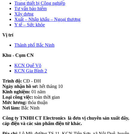
Trang thiết bị Công nghiệp
Tư vấn bảo hiểm
Xây dựng
Xuất – Nhập khẩu – Ngoại thương
Y tế – Sức khỏe
Vị trí
Thành phố Bắc Ninh
Khu - Cụm CN
KCN Quế Võ
KCN Gia Bình 2
Trình độ:
CĐ - ĐH
Ngày nhận hồ sơ:
hết tháng 10
Kinh nghiệm:
01 năm
Loại công việc:
toàn thời gian
Mức lương:
thỏa thuận
Nơi làm:
Bắc Ninh
Công ty TNHH CT Electronics là đơn vị chuyên sản xuất dây,
cáp điện và các sản phẩm điện tử khác.
Địa chỉ
: Lô M9, đường TS 11, KCN Tiên Sơn, xã Nội Duệ, huyện