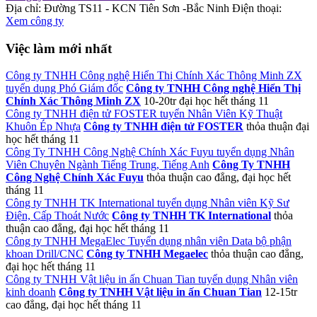
Địa chỉ: Đường TS11 - KCN Tiên Sơn -Bắc Ninh
Điện thoại:
Xem công ty
Việc làm mới nhất
Công ty TNHH Công nghệ Hiển Thị Chính Xác Thông Minh ZX
tuyển dụng Phó Giám đốc
Công ty TNHH Công nghệ Hiển Thị
Chính Xác Thông Minh ZX
10-20tr
đại học
hết tháng 11
Công ty TNHH điện tử FOSTER tuyển Nhân Viên Kỹ Thuật
Khuôn Ép Nhựa
Công ty TNHH điện tử FOSTER
thỏa thuận
đại
học
hết tháng 11
Công Ty TNHH Công Nghệ Chính Xác Fuyu tuyển dụng Nhân
Viên Chuyên Ngành Tiếng Trung, Tiếng Anh
Công Ty TNHH
Công Nghệ Chính Xác Fuyu
thỏa thuận
cao đẳng, đại học
hết
tháng 11
Công ty TNHH TK International tuyển dụng Nhân viên Kỹ Sư
Điện, Cấp Thoát Nước
Công ty TNHH TK International
thỏa
thuận
cao đẳng, đại học
hết tháng 11
Công ty TNHH MegaElec Tuyển dụng nhân viên Data bộ phận
khoan Drill/CNC
Công ty TNHH Megaelec
thỏa thuận
cao đẳng,
đại học
hết tháng 11
Công ty TNHH Vật liệu in ấn Chuan Tian tuyển dụng Nhân viên
kinh doanh
Công ty TNHH Vật liệu in ấn Chuan Tian
12-15tr
cao đẳng, đại học
hết tháng 11