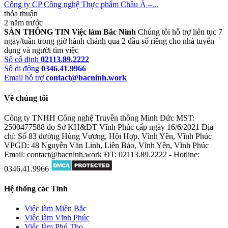
Công ty CP Công nghệ Thực phẩm Châu Á –...
thỏa thuận
2 năm trước
SÀN THÔNG TIN Việc làm Bắc Ninh
Chúng tôi hỗ trợ liên tục 7
ngày/tuần trong giờ hành chánh qua 2 đầu số riêng cho nhà tuyển
dụng và người tìm việc
Số cố định
02113.89.2222
Số di động
0346.41.9966
Email hỗ trợ
contact@bacninh.work
Về chúng tôi
Công ty TNHH Công nghệ Truyền thông Minh Đức
MST:
2500477588 do Sở KH&ĐT Vĩnh Phúc cấp ngày 16/6/2021
Địa
chỉ: Số 83 đường Hùng Vương, Hội Hợp, Vĩnh Yên, Vĩnh Phúc
VPGD: 48 Nguyễn Văn Linh, Liên Bảo, Vĩnh Yên, Vĩnh Phúc
Email: contact@bacninh.work
ĐT: 02113.89.2222 - Hotline:
0346.41.9966
Hệ thống các Tỉnh
Việc làm Miền Bắc
Việc làm Vĩnh Phúc
Việc làm Phú Thọ