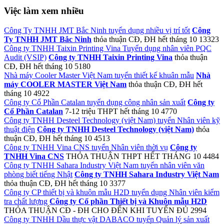
Việc làm xem nhiều
Công Ty TNHH JMT Bắc Ninh tuyển dụng nhiều vị trí tốt
Công
Ty TNHH JMT Bắc Ninh
thỏa thuận
CĐ, ĐH
hết tháng 10
13323
Công ty TNHH Taixin Printing Vina Tuyển dụng nhân viên PQC
Audit (VSIP)
Công ty TNHH Taixin Printing Vina
thỏa thuận
CĐ, ĐH
hết tháng 10
5180
Nhà máy Cooler Master Việt Nam tuyển thiết kế khuân mẫu
Nhà
máy COOLER MASTER Việt Nam
thỏa thuận
CĐ, ĐH
hết
tháng 10
4922
Công ty Cổ Phần Catalan tuyển dụng công nhân sản xuất
Công ty
Cổ Phần Catalan
7-12 triệu
THPT
hết tháng 10
4770
Công ty TNHH Desteel Technology (việt Nam) tuyển Nhân viên kỹ
thuật điện
Công ty TNHH Desteel Technology (việt Nam)
thỏa
thuận
CĐ, ĐH
hết tháng 10
4513
Công ty TNHH Vina CNS tuyển Nhân viên thời vụ
Công ty
TNHH Vina CNS
THỎA THUẬN
THPT
HẾT THÁNG 10
4484
Công ty TNHH Sahara Industry Việt Nam tuyển nhân viên văn
phòng biết tiếng Nhật
Công ty TNHH Sahara Industry Việt Nam
thỏa thuận
CĐ, ĐH
hết tháng 10
3377
Công ty CP thiết bị và khuôn mẫu H2D tuyển dụng Nhân viên kiểm
tra chất lượng
Công ty Cổ phần Thiết bị và Khuôn mẫu H2D
THỎA THUẬN
CĐ - ĐH
CHO ĐẾN KHI TUYỂN ĐỦ
2994
Công ty TNHH Dầu thực vật DABACO tuyển Quản lý sản xuất