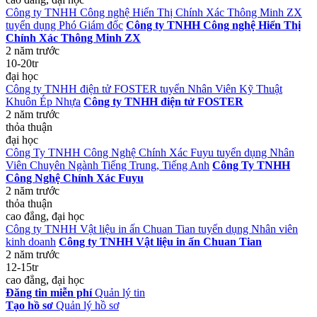
Công ty TNHH Công nghệ Hiển Thị Chính Xác Thông Minh ZX
tuyển dụng Phó Giám đốc
Công ty TNHH Công nghệ Hiển Thị
Chính Xác Thông Minh ZX
2 năm trước
10-20tr
đại học
Công ty TNHH điện tử FOSTER tuyển Nhân Viên Kỹ Thuật
Khuôn Ép Nhựa
Công ty TNHH điện tử FOSTER
2 năm trước
thỏa thuận
đại học
Công Ty TNHH Công Nghệ Chính Xác Fuyu tuyển dụng Nhân
Viên Chuyên Ngành Tiếng Trung, Tiếng Anh
Công Ty TNHH
Công Nghệ Chính Xác Fuyu
2 năm trước
thỏa thuận
cao đẳng, đại học
Công ty TNHH Vật liệu in ấn Chuan Tian tuyển dụng Nhân viên
kinh doanh
Công ty TNHH Vật liệu in ấn Chuan Tian
2 năm trước
12-15tr
cao đẳng, đại học
Đăng tin miễn phí
Quản lý tin
Tạo hồ sơ
Quản lý hồ sơ