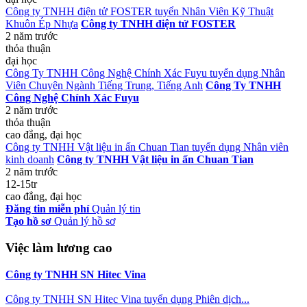
Công ty TNHH điện tử FOSTER tuyển Nhân Viên Kỹ Thuật
Khuôn Ép Nhựa
Công ty TNHH điện tử FOSTER
2 năm trước
thỏa thuận
đại học
Công Ty TNHH Công Nghệ Chính Xác Fuyu tuyển dụng Nhân
Viên Chuyên Ngành Tiếng Trung, Tiếng Anh
Công Ty TNHH
Công Nghệ Chính Xác Fuyu
2 năm trước
thỏa thuận
cao đẳng, đại học
Công ty TNHH Vật liệu in ấn Chuan Tian tuyển dụng Nhân viên
kinh doanh
Công ty TNHH Vật liệu in ấn Chuan Tian
2 năm trước
12-15tr
cao đẳng, đại học
Đăng tin miễn phí
Quản lý tin
Tạo hồ sơ
Quản lý hồ sơ
Việc làm lương cao
Công ty TNHH SN Hitec Vina
Công ty TNHH SN Hitec Vina tuyển dụng Phiên dịch...