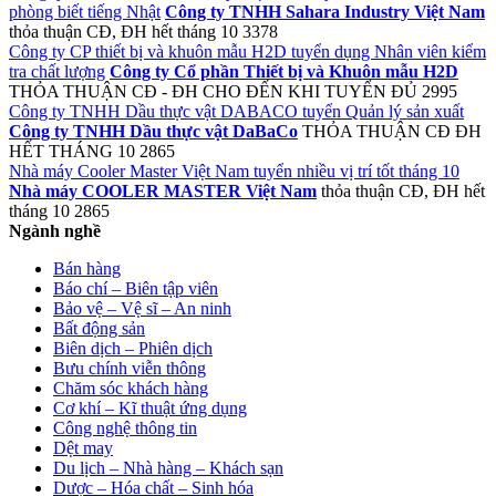
phòng biết tiếng Nhật
Công ty TNHH Sahara Industry Việt Nam
thỏa thuận
CĐ, ĐH
hết tháng 10
3378
Công ty CP thiết bị và khuôn mẫu H2D tuyển dụng Nhân viên kiểm
tra chất lượng
Công ty Cổ phần Thiết bị và Khuôn mẫu H2D
THỎA THUẬN
CĐ - ĐH
CHO ĐẾN KHI TUYỂN ĐỦ
2995
Công ty TNHH Dầu thực vật DABACO tuyển Quản lý sản xuất
Công ty TNHH Dầu thực vật DaBaCo
THỎA THUẬN
CĐ ĐH
HẾT THÁNG 10
2865
Nhà máy Cooler Master Việt Nam tuyển nhiều vị trí tốt tháng 10
Nhà máy COOLER MASTER Việt Nam
thỏa thuận
CĐ, ĐH
hết
tháng 10
2865
Ngành nghề
Bán hàng
Báo chí – Biên tập viên
Bảo vệ – Vệ sĩ – An ninh
Bất động sản
Biên dịch – Phiên dịch
Bưu chính viễn thông
Chăm sóc khách hàng
Cơ khí – Kĩ thuật ứng dụng
Công nghệ thông tin
Dệt may
Du lịch – Nhà hàng – Khách sạn
Dược – Hóa chất – Sinh hóa