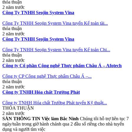
thỏa thuận
2 năm trước
Công Ty TNHH Seojin System Vina
Công Ty TNHH Seojin System Vina tuyển Kế toán tài...
thỏa thuận
2 năm trước
Công Ty TNHH Seojin System Vina
Công Ty TNHH Seojin System Vina tuyển Kế toán Chi...
thỏa thuận
2 năm trước
Công ty Cổ phần Công nghệ Thực phẩm Châu Á – Afotech
Công ty CP Công nghệ Thực phẩm Châu Á –...
thỏa thuận
2 năm trước
Công ty TNHH Hóa chất Trường Phát
Công ty TNHH Hóa chất Trường Phát tuyển Kỹ thuật...
THỎA THUẬN
2 năm trước
SÀN THÔNG TIN Việc làm Bắc Ninh
Chúng tôi hỗ trợ liên tục 7
ngày/tuần trong giờ hành chánh qua 2 đầu số riêng cho nhà tuyển
dụng và người tìm việc