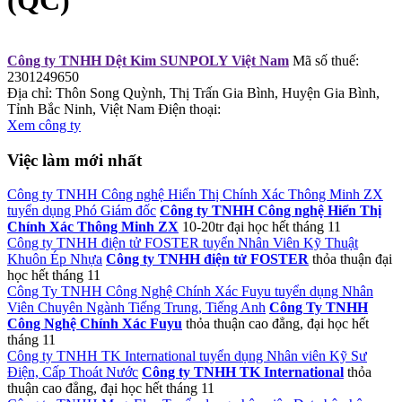
(QC)
Công ty TNHH Dệt Kim SUNPOLY Việt Nam
Mã số thuế:
2301249650
Địa chỉ: Thôn Song Quỳnh, Thị Trấn Gia Bình, Huyện Gia Bình,
Tỉnh Bắc Ninh, Việt Nam
Điện thoại:
Xem công ty
Việc làm mới nhất
Công ty TNHH Công nghệ Hiển Thị Chính Xác Thông Minh ZX
tuyển dụng Phó Giám đốc
Công ty TNHH Công nghệ Hiển Thị
Chính Xác Thông Minh ZX
10-20tr
đại học
hết tháng 11
Công ty TNHH điện tử FOSTER tuyển Nhân Viên Kỹ Thuật
Khuôn Ép Nhựa
Công ty TNHH điện tử FOSTER
thỏa thuận
đại
học
hết tháng 11
Công Ty TNHH Công Nghệ Chính Xác Fuyu tuyển dụng Nhân
Viên Chuyên Ngành Tiếng Trung, Tiếng Anh
Công Ty TNHH
Công Nghệ Chính Xác Fuyu
thỏa thuận
cao đẳng, đại học
hết
tháng 11
Công ty TNHH TK International tuyển dụng Nhân viên Kỹ Sư
Điện, Cấp Thoát Nước
Công ty TNHH TK International
thỏa
thuận
cao đẳng, đại học
hết tháng 11