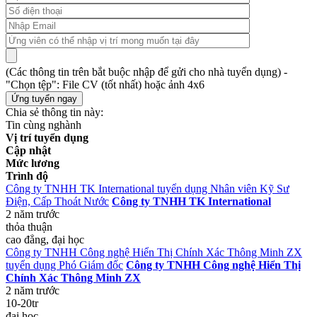
(Các thông tin trên bắt buộc nhập để gửi cho nhà tuyển dụng) -
"Chọn tệp": File CV (tốt nhất) hoặc ảnh 4x6
Chia sẻ thông tin này:
Tin cùng nghành
Vị trí tuyển dụng
Cập nhật
Mức lương
Trình độ
Công ty TNHH TK International tuyển dụng Nhân viên Kỹ Sư
Điện, Cấp Thoát Nước
Công ty TNHH TK International
2 năm trước
thỏa thuận
cao đẳng, đại học
Công ty TNHH Công nghệ Hiển Thị Chính Xác Thông Minh ZX
tuyển dụng Phó Giám đốc
Công ty TNHH Công nghệ Hiển Thị
Chính Xác Thông Minh ZX
2 năm trước
10-20tr
đại học