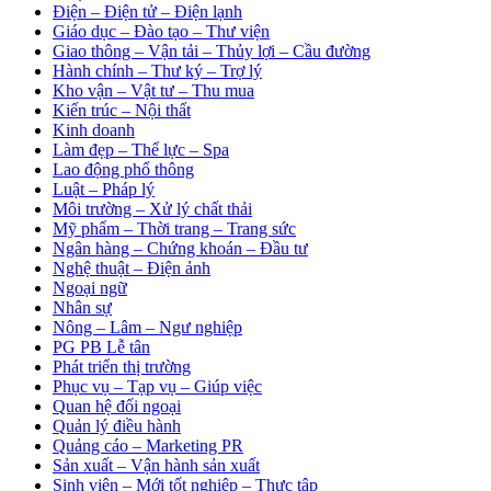
Điện – Điện tử – Điện lạnh
Giáo dục – Đào tạo – Thư viện
Giao thông – Vận tải – Thủy lợi – Cầu đường
Hành chính – Thư ký – Trợ lý
Kho vận – Vật tư – Thu mua
Kiến trúc – Nội thất
Kinh doanh
Làm đẹp – Thể lực – Spa
Lao động phổ thông
Luật – Pháp lý
Môi trường – Xử lý chất thải
Mỹ phẩm – Thời trang – Trang sức
Ngân hàng – Chứng khoán – Đầu tư
Nghệ thuật – Điện ảnh
Ngoại ngữ
Nhân sự
Nông – Lâm – Ngư nghiệp
PG PB Lễ tân
Phát triển thị trường
Phục vụ – Tạp vụ – Giúp việc
Quan hệ đối ngoại
Quản lý điều hành
Quảng cáo – Marketing PR
Sản xuất – Vận hành sản xuất
Sinh viên – Mới tốt nghiệp – Thực tập