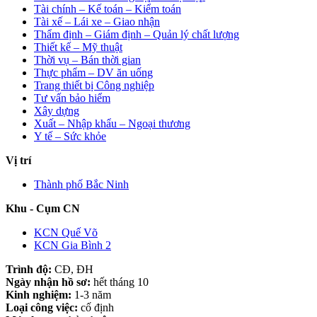
Tài chính – Kế toán – Kiểm toán
Tài xế – Lái xe – Giao nhận
Thẩm định – Giám định – Quản lý chất lượng
Thiết kế – Mỹ thuật
Thời vụ – Bán thời gian
Thực phẩm – DV ăn uống
Trang thiết bị Công nghiệp
Tư vấn bảo hiểm
Xây dựng
Xuất – Nhập khẩu – Ngoại thương
Y tế – Sức khỏe
Vị trí
Thành phố Bắc Ninh
Khu - Cụm CN
KCN Quế Võ
KCN Gia Bình 2
Trình độ:
CĐ, ĐH
Ngày nhận hồ sơ:
hết tháng 10
Kinh nghiệm:
1-3 năm
Loại công việc:
cố định