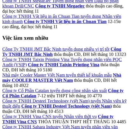
Công ty TNHH MegaElec Tuyển dụng nhân viên Data bộ phận
khoan Drill/CNC
Công ty TNHH Megaelec
thỏa thuận
cao đẳng,
đại học
hết tháng 11
Công ty TNHH Vật liệu in ấn Chuan Tian tuyển dụng Nhân viên
kinh doanh
Công ty TNHH Vật liệu in ấn Chuan Tian
12-15tr
cao đẳng, đại học
hết tháng 11
Việc làm xem nhiều
Công Ty TNHH JMT Bắc Ninh tuyển dụng nhiều vị trí tốt
Công
Ty TNHH JMT Bắc Ninh
thỏa thuận
CĐ, ĐH
hết tháng 10
13323
Công ty TNHH Taixin Printing Vina Tuyển dụng nhân viên PQC
Audit (VSIP)
Công ty TNHH Taixin Printing Vina
thỏa thuận
CĐ, ĐH
hết tháng 10
5180
Nhà máy Cooler Master Việt Nam tuyển thiết kế khuân mẫu
Nhà
máy COOLER MASTER Việt Nam
thỏa thuận
CĐ, ĐH
hết
tháng 10
4922
Công ty Cổ Phần Catalan tuyển dụng công nhân sản xuất
Công ty
Cổ Phần Catalan
7-12 triệu
THPT
hết tháng 10
4770
Công ty TNHH Desteel Technology (việt Nam) tuyển Nhân viên kỹ
thuật điện
Công ty TNHH Desteel Technology (việt Nam)
thỏa
thuận
CĐ, ĐH
hết tháng 10
4513
Công ty TNHH Vina CNS tuyển Nhân viên thời vụ
Công ty
TNHH Vina CNS
THỎA THUẬN
THPT
HẾT THÁNG 10
4485
Công ty TNHH Sahara Industry Việt Nam tuyển nhân viên văn