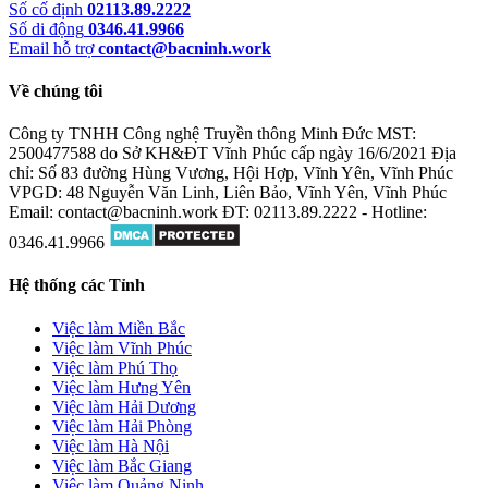
Số cố định
02113.89.2222
Số di động
0346.41.9966
Email hỗ trợ
contact@bacninh.work
Về chúng tôi
Công ty TNHH Công nghệ Truyền thông Minh Đức
MST:
2500477588 do Sở KH&ĐT Vĩnh Phúc cấp ngày 16/6/2021
Địa
chỉ: Số 83 đường Hùng Vương, Hội Hợp, Vĩnh Yên, Vĩnh Phúc
VPGD: 48 Nguyễn Văn Linh, Liên Bảo, Vĩnh Yên, Vĩnh Phúc
Email: contact@bacninh.work
ĐT: 02113.89.2222 - Hotline:
0346.41.9966
Hệ thống các Tỉnh
Việc làm Miền Bắc
Việc làm Vĩnh Phúc
Việc làm Phú Thọ
Việc làm Hưng Yên
Việc làm Hải Dương
Việc làm Hải Phòng
Việc làm Hà Nội
Việc làm Bắc Giang
Việc làm Quảng Ninh