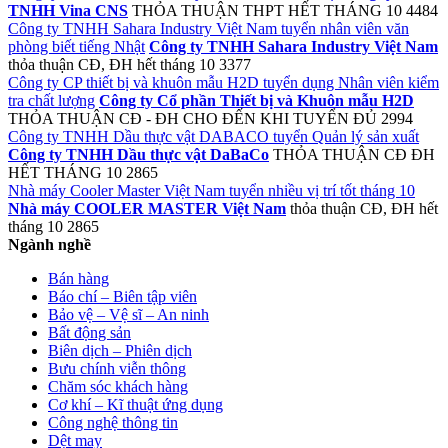
TNHH Vina CNS
THỎA THUẬN
THPT
HẾT THÁNG 10
4484
Công ty TNHH Sahara Industry Việt Nam tuyển nhân viên văn
phòng biết tiếng Nhật
Công ty TNHH Sahara Industry Việt Nam
thỏa thuận
CĐ, ĐH
hết tháng 10
3377
Công ty CP thiết bị và khuôn mẫu H2D tuyển dụng Nhân viên kiểm
tra chất lượng
Công ty Cổ phần Thiết bị và Khuôn mẫu H2D
THỎA THUẬN
CĐ - ĐH
CHO ĐẾN KHI TUYỂN ĐỦ
2994
Công ty TNHH Dầu thực vật DABACO tuyển Quản lý sản xuất
Công ty TNHH Dầu thực vật DaBaCo
THỎA THUẬN
CĐ ĐH
HẾT THÁNG 10
2865
Nhà máy Cooler Master Việt Nam tuyển nhiều vị trí tốt tháng 10
Nhà máy COOLER MASTER Việt Nam
thỏa thuận
CĐ, ĐH
hết
tháng 10
2865
Ngành nghề
Bán hàng
Báo chí – Biên tập viên
Bảo vệ – Vệ sĩ – An ninh
Bất động sản
Biên dịch – Phiên dịch
Bưu chính viễn thông
Chăm sóc khách hàng
Cơ khí – Kĩ thuật ứng dụng
Công nghệ thông tin
Dệt may