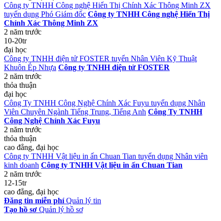
Công ty TNHH Công nghệ Hiển Thị Chính Xác Thông Minh ZX
tuyển dụng Phó Giám đốc
Công ty TNHH Công nghệ Hiển Thị
Chính Xác Thông Minh ZX
2 năm trước
10-20tr
đại học
Công ty TNHH điện tử FOSTER tuyển Nhân Viên Kỹ Thuật
Khuôn Ép Nhựa
Công ty TNHH điện tử FOSTER
2 năm trước
thỏa thuận
đại học
Công Ty TNHH Công Nghệ Chính Xác Fuyu tuyển dụng Nhân
Viên Chuyên Ngành Tiếng Trung, Tiếng Anh
Công Ty TNHH
Công Nghệ Chính Xác Fuyu
2 năm trước
thỏa thuận
cao đẳng, đại học
Công ty TNHH Vật liệu in ấn Chuan Tian tuyển dụng Nhân viên
kinh doanh
Công ty TNHH Vật liệu in ấn Chuan Tian
2 năm trước
12-15tr
cao đẳng, đại học
Đăng tin miễn phí
Quản lý tin
Tạo hồ sơ
Quản lý hồ sơ