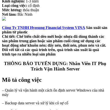
Kinh nghiệm:
1-3 năm
Loại công việc:
cố định
Mức lương:
thỏa thuận
Nơi làm:
Bắc Ninh
Công Ty TNHH Hyosung Financial System VINA
Sản xuất sản
phẩm từ plastic
Chi tiết: Chế biến chất dẻo mới hoặc nhựa đã dùng thành các
sản phẩm trung gian hoặc sản phẩm cuối cùng sử dụng các
hoạt động như khuôn nén; đẩy nén, thổi nén, phun nén và cắt.
Đối với tất cả các quá trình trên, quá trình sản xuất là quá
trình tạo ra nhiều loại sản phẩm
THÔNG BÁO TUYỂN DỤNG: Nhân Viên IT Phụ
Trách Vận Hành Server
Mô tả công việc
– Quản lý và vận hành một cách ổn định server Windows của nhà
máy
– Backup data server và xử lý khi có sự cố