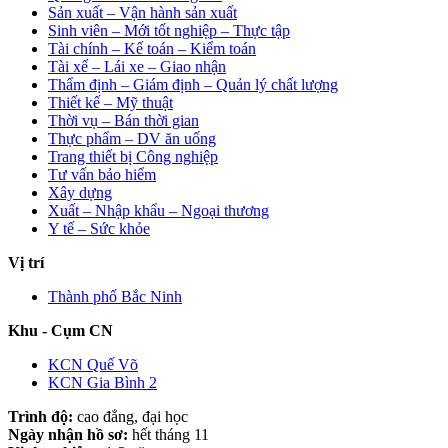
Sản xuất – Vận hành sản xuất
Sinh viên – Mới tốt nghiệp – Thực tập
Tài chính – Kế toán – Kiểm toán
Tài xế – Lái xe – Giao nhận
Thẩm định – Giám định – Quản lý chất lượng
Thiết kế – Mỹ thuật
Thời vụ – Bán thời gian
Thực phẩm – DV ăn uống
Trang thiết bị Công nghiệp
Tư vấn bảo hiểm
Xây dựng
Xuất – Nhập khẩu – Ngoại thương
Y tế – Sức khỏe
Vị trí
Thành phố Bắc Ninh
Khu - Cụm CN
KCN Quế Võ
KCN Gia Bình 2
Trình độ:
cao đẳng, đại học
Ngày nhận hồ sơ:
hết tháng 11