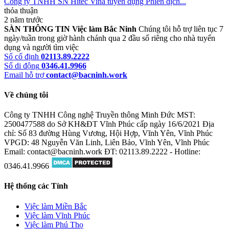
Công ty TNHH SN Hitec Vina tuyển dụng Phiên dịch...
thỏa thuận
2 năm trước
SÀN THÔNG TIN Việc làm Bắc Ninh
Chúng tôi hỗ trợ liên tục 7
ngày/tuần trong giờ hành chánh qua 2 đầu số riêng cho nhà tuyển
dụng và người tìm việc
Số cố định
02113.89.2222
Số di động
0346.41.9966
Email hỗ trợ
contact@bacninh.work
Về chúng tôi
Công ty TNHH Công nghệ Truyền thông Minh Đức
MST:
2500477588 do Sở KH&ĐT Vĩnh Phúc cấp ngày 16/6/2021
Địa
chỉ: Số 83 đường Hùng Vương, Hội Hợp, Vĩnh Yên, Vĩnh Phúc
VPGD: 48 Nguyễn Văn Linh, Liên Bảo, Vĩnh Yên, Vĩnh Phúc
Email: contact@bacninh.work
ĐT: 02113.89.2222 - Hotline:
0346.41.9966
Hệ thống các Tỉnh
Việc làm Miền Bắc
Việc làm Vĩnh Phúc
Việc làm Phú Thọ