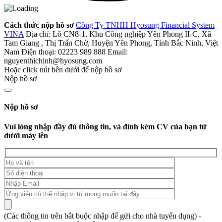
Cách thức nộp hồ sơ
Công Ty TNHH Hyosung Financial System
VINA
Địa chỉ: Lô CN8-1, Khu Công nghiệp Yên Phong II-C, Xã
Tam Giang , Thị Trấn Chờ, Huyện Yên Phong, Tỉnh Bắc Ninh, Việt
Nam
Điện thoại: 02223 989 888
Email:
nguyenthichinh@hyosung.com
Hoặc click nút bên dưới để nộp hồ sơ
Nộp hồ sơ
Nộp hồ sơ
Vui lòng nhập đầy đủ thông tin, và đính kèm CV của bạn từ
dưới máy lên
(Các thông tin trên bắt buộc nhập để gửi cho nhà tuyển dụng) -