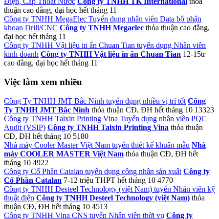
Điện, Cấp Thoát Nước
Công ty TNHH TK International
thỏa
thuận
cao đẳng, đại học
hết tháng 11
Công ty TNHH MegaElec Tuyển dụng nhân viên Data bộ phận
khoan Drill/CNC
Công ty TNHH Megaelec
thỏa thuận
cao đẳng,
đại học
hết tháng 11
Công ty TNHH Vật liệu in ấn Chuan Tian tuyển dụng Nhân viên
kinh doanh
Công ty TNHH Vật liệu in ấn Chuan Tian
12-15tr
cao đẳng, đại học
hết tháng 11
Việc làm xem nhiều
Công Ty TNHH JMT Bắc Ninh tuyển dụng nhiều vị trí tốt
Công
Ty TNHH JMT Bắc Ninh
thỏa thuận
CĐ, ĐH
hết tháng 10
13323
Công ty TNHH Taixin Printing Vina Tuyển dụng nhân viên PQC
Audit (VSIP)
Công ty TNHH Taixin Printing Vina
thỏa thuận
CĐ, ĐH
hết tháng 10
5180
Nhà máy Cooler Master Việt Nam tuyển thiết kế khuân mẫu
Nhà
máy COOLER MASTER Việt Nam
thỏa thuận
CĐ, ĐH
hết
tháng 10
4922
Công ty Cổ Phần Catalan tuyển dụng công nhân sản xuất
Công ty
Cổ Phần Catalan
7-12 triệu
THPT
hết tháng 10
4770
Công ty TNHH Desteel Technology (việt Nam) tuyển Nhân viên kỹ
thuật điện
Công ty TNHH Desteel Technology (việt Nam)
thỏa
thuận
CĐ, ĐH
hết tháng 10
4513
Công ty TNHH Vina CNS tuyển Nhân viên thời vụ
Công ty