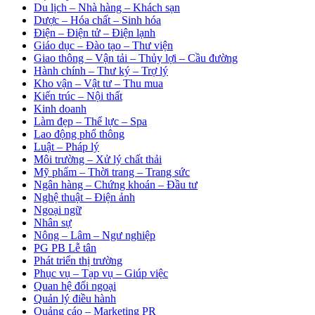
Du lịch – Nhà hàng – Khách sạn
Dược – Hóa chất – Sinh hóa
Điện – Điện tử – Điện lạnh
Giáo dục – Đào tạo – Thư viện
Giao thông – Vận tải – Thủy lợi – Cầu đường
Hành chính – Thư ký – Trợ lý
Kho vận – Vật tư – Thu mua
Kiến trúc – Nội thất
Kinh doanh
Làm đẹp – Thể lực – Spa
Lao động phổ thông
Luật – Pháp lý
Môi trường – Xử lý chất thải
Mỹ phẩm – Thời trang – Trang sức
Ngân hàng – Chứng khoán – Đầu tư
Nghệ thuật – Điện ảnh
Ngoại ngữ
Nhân sự
Nông – Lâm – Ngư nghiệp
PG PB Lễ tân
Phát triển thị trường
Phục vụ – Tạp vụ – Giúp việc
Quan hệ đối ngoại
Quản lý điều hành
Quảng cáo – Marketing PR