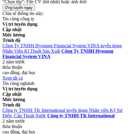
"Chọn tệp": File CV (tốt nhất) hoặc ảnh 4x6
Chia sẻ thông tin này:
Tin cùng công ty
Vị trí tuyển dụng
Cập nhật
Mức lương
Trình độ
Công Ty TNHH Hyosung Financial System VINA tuyển dụng
Nhân Viên Kĩ Thuật Sản Xuất
Công Ty TNHH Hyosung
Financial System VINA
2 năm trước
thỏa thuận
cao đẳng, đại học
Xem tất cả
Tin cùng nghành
Vị trí tuyển dụng
Cập nhật
Mức lương
Trình độ
Công ty TNHH TK International tuyển dụng Nhân viên Kỹ Sư
Điện, Cấp Thoát Nước
Công ty TNHH TK International
2 năm trước
thỏa thuận
cao đẳng, đại học