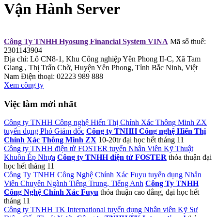
Vận Hành Server
Công Ty TNHH Hyosung Financial System VINA
Mã số thuế:
2301143904
Địa chỉ: Lô CN8-1, Khu Công nghiệp Yên Phong II-C, Xã Tam
Giang , Thị Trấn Chờ, Huyện Yên Phong, Tỉnh Bắc Ninh, Việt
Nam
Điện thoại: 02223 989 888
Xem công ty
Việc làm mới nhất
Công ty TNHH Công nghệ Hiển Thị Chính Xác Thông Minh ZX
tuyển dụng Phó Giám đốc
Công ty TNHH Công nghệ Hiển Thị
Chính Xác Thông Minh ZX
10-20tr
đại học
hết tháng 11
Công ty TNHH điện tử FOSTER tuyển Nhân Viên Kỹ Thuật
Khuôn Ép Nhựa
Công ty TNHH điện tử FOSTER
thỏa thuận
đại
học
hết tháng 11
Công Ty TNHH Công Nghệ Chính Xác Fuyu tuyển dụng Nhân
Viên Chuyên Ngành Tiếng Trung, Tiếng Anh
Công Ty TNHH
Công Nghệ Chính Xác Fuyu
thỏa thuận
cao đẳng, đại học
hết
tháng 11
Công ty TNHH TK International tuyển dụng Nhân viên Kỹ Sư