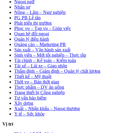
Ngoại ngữ
Nhân sự
Nông – Lâm – Ngư nghiệp
PG PB Lễ tân
Phát triển thị trường
Phục vụ – Tạp vụ – Giúp việc
Quan hệ đối ngoại
Quản lý điều hành
Quảng cáo – Marketing PR
Sản xuất – Vận hành sản xuất
Sinh viên – Mới tốt nghiệp – Thực tập
Tài chính – Kế toán – Kiểm toán
Tài xế – Lái xe – Giao nhận
Thẩm định – Giám định – Quản lý chất lượng
Thiết kế – Mỹ thuật
Thời vụ – Bán thời gian
Thực phẩm – DV ăn uống
Trang thiết bị Công nghiệp
Tư vấn bảo hiểm
Xây dựng
Xuất – Nhập khẩu – Ngoại thương
Y tế – Sức khỏe
Vị trí