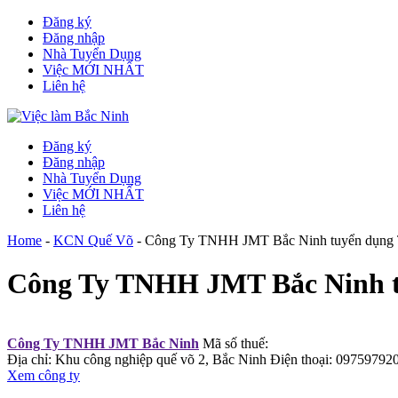
Đăng ký
Đăng nhập
Nhà Tuyển Dụng
Việc MỚI NHẤT
Liên hệ
Đăng ký
Đăng nhập
Nhà Tuyển Dụng
Việc MỚI NHẤT
Liên hệ
Home
-
KCN Quế Võ
-
Công Ty TNHH JMT Bắc Ninh tuyển dụng 
Công Ty TNHH JMT Bắc Ninh t
Công Ty TNHH JMT Bắc Ninh
Mã số thuế:
Địa chỉ: Khu công nghiệp quế võ 2, Bắc Ninh
Điện thoại: 09759792
Xem công ty