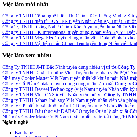
Việc làm mới nhất
Công ty TNHH Công nghệ Hiển Thị Chính Xác Thông Minh ZX tuy
Công ty TNHH điện tử FOSTER tuyển Nhân Viên Kỹ Thuật Khuô
Công Ty TNHH Công Nghệ Chính Xác Fuyu tuyển dụng Nhân Viên 
Công ty TNHH TK International tuyển dụng Nhân viên Kỹ Sư Điện
Công ty TNHH MegaElec Tuyển dụng nhân viên Data bộ phận khoa
Công ty TNHH Vật liệu in ấn Chuan Tian tuyển dụng Nhân viên kin
Việc làm xem nhiều
Công Ty TNHH JMT Bắc Ninh tuyển dụng nhiều vị trí tốt
Công Ty
Công ty TNHH Taixin Printing Vina Tuyển dụng nhân viên PQC Aud
Nhà máy Cooler Master Việt Nam tuyển thiết kế khuân mẫu
Nhà má
Công ty Cổ Phần Catalan tuyển dụng công nhân sản xuất
Công ty C
Công ty TNHH Desteel Technology (việt Nam) tuyển Nhân viên kỹ t
Công ty TNHH Vina CNS tuyển Nhân viên thời vụ
Công ty TNHH
Công ty TNHH Sahara Industry Việt Nam tuyển nhân viên văn phòng 
Công ty CP thiết bị và khuôn mẫu H2D tuyển dụng Nhân viên kiểm t
Công ty TNHH Dầu thực vật DABACO tuyển Quản lý sản xuất
Côn
Nhà máy Cooler Master Việt Nam tuyển nhiều vị trí tốt tháng 10
Nhà
Ngành nghề
Bán hàng