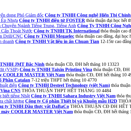
ển dụng Phó Giám đốc
Công ty TNHH Công nghệ Hiển Thị Chín
n Ép Nhựa
Công ty TNHH điện tử FOSTER
thỏa thuận
đại học
hết t
Chuyên Ngành Tiếng Trung, Tiếng Anh
Công Ty TNHH Công Nghệ
, Cấp Thoát Nước
Công ty TNHH TK International
thỏa thuận
cao đ
n Drill/CNC
Công ty TNHH Megaelec
thỏa thuận
cao đẳng, đại học
h doanh
Công ty TNHH Vật liệu in ấn Chuan Tian
12-15tr
cao đẳng
 TNHH JMT Bắc Ninh
thỏa thuận
CĐ, ĐH
hết tháng 10
13323
it (VSIP)
Công ty TNHH Taixin Printing Vina
thỏa thuận
CĐ, ĐH
y COOLER MASTER Việt Nam
thỏa thuận
CĐ, ĐH
hết tháng 10
4
ổ Phần Catalan
7-12 triệu
THPT
hết tháng 10
4770
huật điện
Công ty TNHH Desteel Technology (việt Nam)
thỏa thuận
 Vina CNS
THỎA THUẬN
THPT
HẾT THÁNG 10
4484
biết tiếng Nhật
Công ty TNHH Sahara Industry Việt Nam
thỏa th
ra chất lượng
Công ty Cổ phần Thiết bị và Khuôn mẫu H2D
THỎA
g ty TNHH Dầu thực vật DaBaCo
THỎA THUẬN
CĐ ĐH
HẾT 
 máy COOLER MASTER Việt Nam
thỏa thuận
CĐ, ĐH
hết tháng 