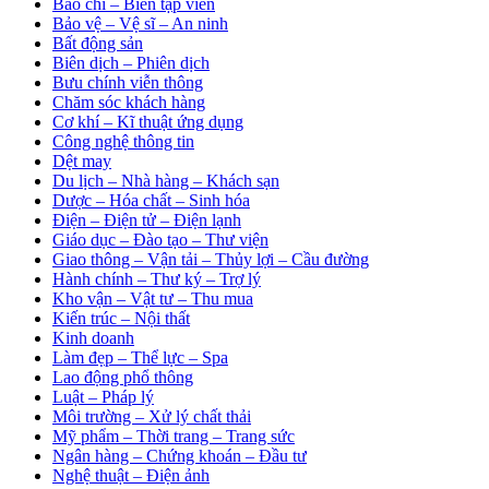
Báo chí – Biên tập viên
Bảo vệ – Vệ sĩ – An ninh
Bất động sản
Biên dịch – Phiên dịch
Bưu chính viễn thông
Chăm sóc khách hàng
Cơ khí – Kĩ thuật ứng dụng
Công nghệ thông tin
Dệt may
Du lịch – Nhà hàng – Khách sạn
Dược – Hóa chất – Sinh hóa
Điện – Điện tử – Điện lạnh
Giáo dục – Đào tạo – Thư viện
Giao thông – Vận tải – Thủy lợi – Cầu đường
Hành chính – Thư ký – Trợ lý
Kho vận – Vật tư – Thu mua
Kiến trúc – Nội thất
Kinh doanh
Làm đẹp – Thể lực – Spa
Lao động phổ thông
Luật – Pháp lý
Môi trường – Xử lý chất thải
Mỹ phẩm – Thời trang – Trang sức
Ngân hàng – Chứng khoán – Đầu tư
Nghệ thuật – Điện ảnh