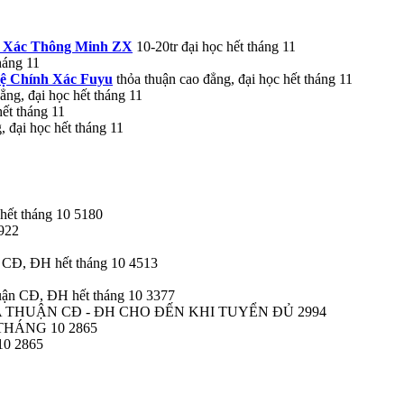
h Xác Thông Minh ZX
10-20tr
đại học
hết tháng 11
háng 11
 Chính Xác Fuyu
thỏa thuận
cao đẳng, đại học
hết tháng 11
ẳng, đại học
hết tháng 11
hết tháng 11
, đại học
hết tháng 11
hết tháng 10
5180
922
CĐ, ĐH
hết tháng 10
4513
uận
CĐ, ĐH
hết tháng 10
3377
 THUẬN
CĐ - ĐH
CHO ĐẾN KHI TUYỂN ĐỦ
2994
THÁNG 10
2865
10
2865