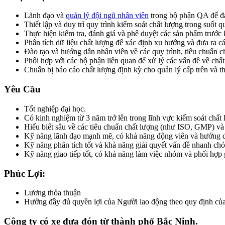
Lãnh đạo và
quản lý đội ngũ nhân viên
trong bộ phận QA để đả
Thiết lập và duy trì quy trình kiểm soát chất lượng trong suốt qu
Thực hiện kiểm tra, đánh giá và phê duyệt các sản phẩm trước 
Phân tích dữ liệu chất lượng để xác định xu hướng và đưa ra cá
Đào tạo và hướng dẫn nhân viên về các quy trình, tiêu chuẩn ch
Phối hợp với các bộ phận liên quan để xử lý các vấn đề về chấ
Chuẩn bị báo cáo chất lượng định kỳ cho quản lý cấp trên và t
Yêu Cầu
Tốt nghiệp đại học.
Có kinh nghiệm từ 3 năm trở lên trong lĩnh vực kiểm soát chất l
Hiểu biết sâu về các tiêu chuẩn chất lượng (như ISO, GMP) và 
Kỹ năng lãnh đạo mạnh mẽ, có khả năng động viên và hướng d
Kỹ năng phân tích tốt và khả năng giải quyết vấn đề nhanh ch
Kỹ năng giao tiếp tốt, có khả năng làm việc nhóm và phối hợp 
Phúc Lợi:
Lương thỏa thuận
Hưởng đầy đủ quyền lợi của Người lao động theo quy định củ
Công ty có xe đưa đón từ thành phố Bắc Ninh.