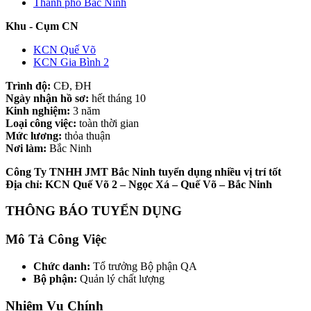
Thành phố Bắc Ninh
Khu - Cụm CN
KCN Quế Võ
KCN Gia Bình 2
Trình độ:
CĐ, ĐH
Ngày nhận hồ sơ:
hết tháng 10
Kinh nghiệm:
3 năm
Loại công việc:
toàn thời gian
Mức lương:
thỏa thuận
Nơi làm:
Bắc Ninh
Công Ty TNHH JMT Bắc Ninh tuyển dụng nhiều vị trí tốt
Địa chỉ: KCN Quế Võ 2 – Ngọc Xá – Quế Võ – Bắc Ninh
THÔNG BÁO TUYỂN DỤNG
Mô Tả Công Việc
Chức danh:
Tổ trưởng Bộ phận QA
Bộ phận:
Quản lý chất lượng
Nhiệm Vụ Chính